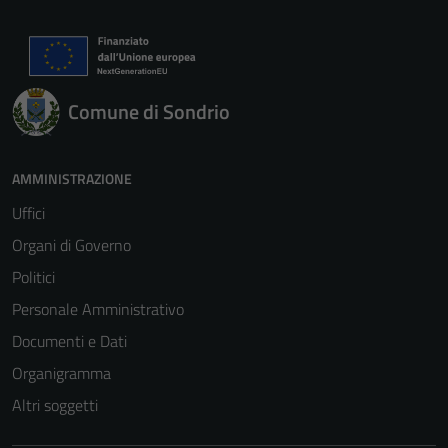
Tecnici
Questi cookie
sono necessari
per il
Comune di Sondrio
funzionamento
del sito e non
possono
AMMINISTRAZIONE
essere
disabilitati.
Uffici
Questi cookie
Organi di Governo
non raccolgono
Politici
informazioni
personali.
Personale Amministrativo
Documenti e Dati
Organigramma
Altri soggetti