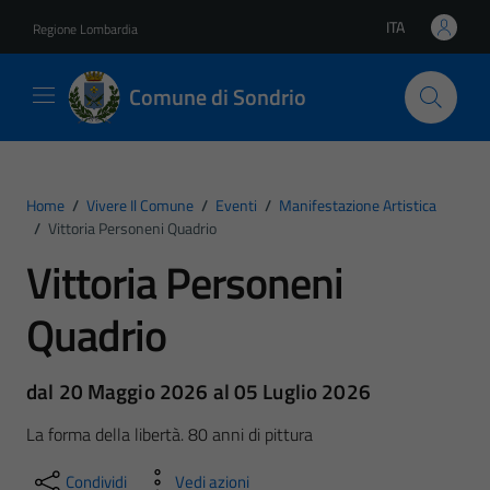
Vai ai contenuti
Vai al footer
ITA
Regione Lombardia
Lingua attiva:
Comune di Sondrio
Home
/
Vivere Il Comune
/
Eventi
/
Manifestazione Artistica
/
Vittoria Personeni Quadrio
Vittoria Personeni
Quadrio
dal 20 Maggio 2026 al 05 Luglio 2026
La forma della libertà. 80 anni di pittura
Condividi
Vedi azioni