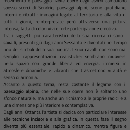
movimento e paesaggio. Nelle opere degli esordi compaiono
spesso scorci di Sondrio, paesaggi alpini, scene quotidiane,
interni e ritratti: immagini legate al territorio e alla vita di
tutti i giorni, reinterpretate però attraverso una pittura
intensa, fatta di colori vivi e forte partecipazione emotiva.
Tra i soggetti più caratteristici della sua ricerca ci sono i
cavalli
, presenti già dagli anni Sessanta e diventati nel tempo
uno dei simboli della sua poetica. I suoi cavalli non sono mai
semplici rappresentazioni realistiche: sembrano muoversi
nello spazio con grande libertà ed energia, immersi in
atmosfere dinamiche e vibranti che trasmettono vitalità e
senso di armonia.
Accanto a questo tema, resta costante il legame con il
paesaggio alpino
, che nelle sue opere non è soltanto uno
sfondo naturale, ma anche un richiamo alle proprie radici e a
una dimensione più interiore e contemplativa.
Dagli anni Ottanta l'artista si dedica con particolare interesse
alle
tecniche incisorie
e alla
grafica
. In questa fase il segno
diventa più essenziale, rapido e dinamico, mentre figure e