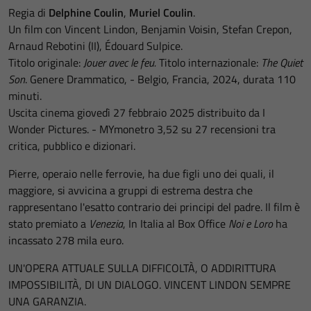
Regia di
Delphine Coulin
,
Muriel Coulin
.
Un film con Vincent Lindon, Benjamin Voisin, Stefan Crepon,
Arnaud Rebotini (II), Édouard Sulpice.
Titolo originale:
Jouer avec le feu.
Titolo internazionale:
The Quiet
Son
. Genere Drammatico, - Belgio, Francia, 2024, durata 110
minuti.
Uscita cinema giovedì 27 febbraio 2025 distribuito da I
Wonder Pictures. - MYmonetro 3,52 su 27 recensioni tra
critica, pubblico e dizionari.
Pierre, operaio nelle ferrovie, ha due figli uno dei quali, il
maggiore, si avvicina a gruppi di estrema destra che
rappresentano l'esatto contrario dei principi del padre. Il film è
stato premiato a
Venezia
, In Italia al Box Office
Noi e Loro
ha
incassato 278 mila euro.
UN'OPERA ATTUALE SULLA DIFFICOLTÀ, O ADDIRITTURA
IMPOSSIBILITÀ, DI UN DIALOGO. VINCENT LINDON SEMPRE
UNA GARANZIA.