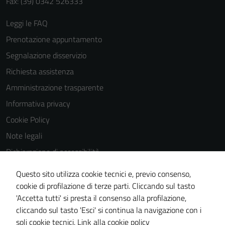
Fax: (39) 0342 526333
Leggi le FAQ
Prenotazione appuntamento
Segnalazione disservizio
Richiesta assistenza
Amministrazione trasparente
Informativa privacy
Cookie Policy
Note legali
Dichiarazione di accessibilità
Dichiarazione di accessibilità Servizi
Questo sito utilizza cookie tecnici e, previo consenso,
Whistleblowing
cookie di profilazione di terze parti. Cliccando sul tasto
'Accetta tutti' si presta il consenso alla profilazione,
Piano di miglioramento del sito
cliccando sul tasto 'Esci' si continua la navigazione con i
Area riservata
soli cookie tecnici.
Link alla cookie policy