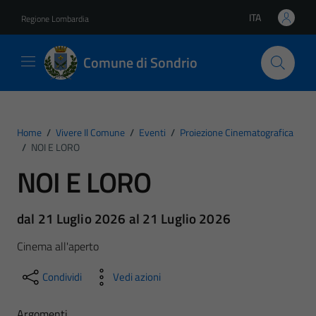
Vai ai contenuti
Vai al footer
ITA
Regione Lombardia
Lingua attiva:
Comune di Sondrio
Home
/
Vivere Il Comune
/
Eventi
/
Proiezione Cinematografica
/
NOI E LORO
NOI E LORO
dal 21 Luglio 2026 al 21 Luglio 2026
Cinema all'aperto
Condividi
Vedi azioni
Argomenti