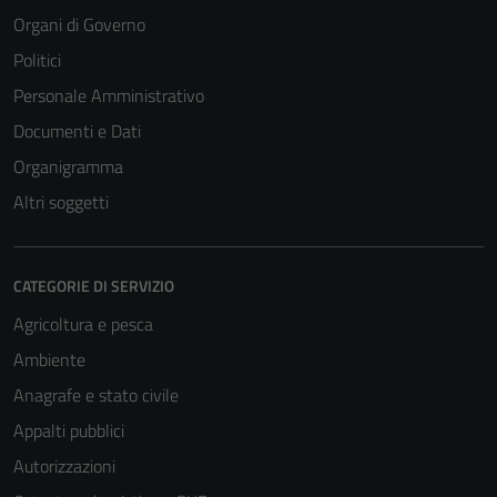
funzionamento
Organi di Governo
del sito e non
possono
Politici
essere
Personale Amministrativo
disabilitati.
Documenti e Dati
Questi cookie
non raccolgono
Organigramma
informazioni
Altri soggetti
personali.
CATEGORIE DI SERVIZIO
Agricoltura e pesca
Ambiente
Anagrafe e stato civile
Appalti pubblici
Autorizzazioni