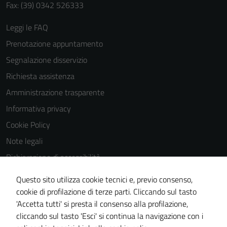
Fax: (39) 0342 526333
Leggi le FAQ
Prenotazione appuntamento
Segnalazione disservizio
Richiesta assistenza
Amministrazione trasparente
Informativa privacy
Cookie Policy
Note legali
Dichiarazione di accessibilità
Dichiarazione di accessibilità Servizi
Questo sito utilizza cookie tecnici e, previo consenso,
Whistleblowing
cookie di profilazione di terze parti. Cliccando sul tasto
'Accetta tutti' si presta il consenso alla profilazione,
Piano di miglioramento del sito
cliccando sul tasto 'Esci' si continua la navigazione con i
Area riservata