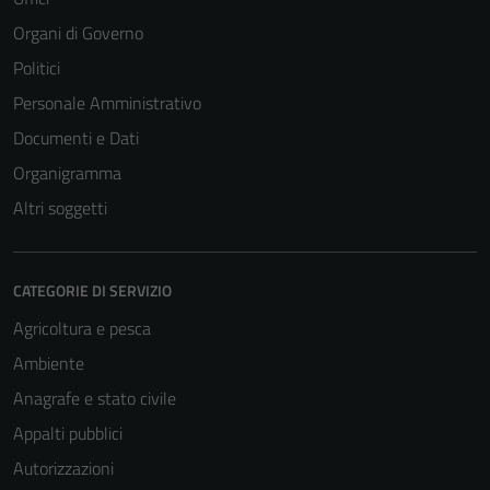
Organi di Governo
Politici
Personale Amministrativo
Documenti e Dati
Tecnici
Organigramma
Questi cookie
sono necessari
Altri soggetti
per il
funzionamento
del sito e non
CATEGORIE DI SERVIZIO
possono
Agricoltura e pesca
essere
disabilitati.
Ambiente
Questi cookie
Anagrafe e stato civile
non raccolgono
Appalti pubblici
informazioni
personali.
Autorizzazioni