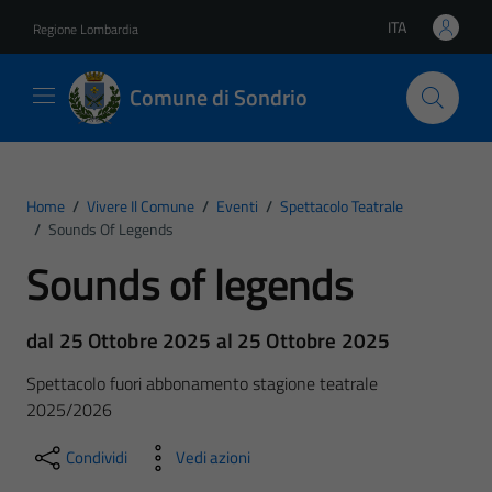
Vai ai contenuti
Vai al footer
ITA
Regione Lombardia
Lingua attiva:
Comune di Sondrio
Home
/
Vivere Il Comune
/
Eventi
/
Spettacolo Teatrale
/
Sounds Of Legends
Sounds of legends
dal 25 Ottobre 2025 al 25 Ottobre 2025
Spettacolo fuori abbonamento stagione teatrale
2025/2026
Condividi
Vedi azioni