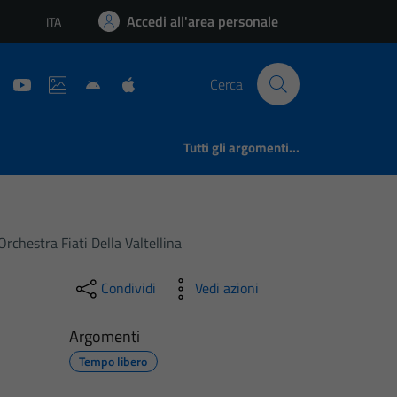
Accedi all'area personale
ITA
Lingua attiva:
Cerca
Tutti gli argomenti...
Orchestra Fiati Della Valtellina
Condividi
Vedi azioni
Argomenti
Tempo libero