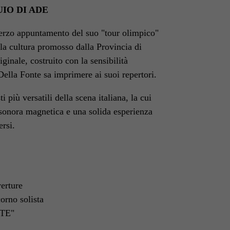
UIO DI ADE
terzo appuntamento del suo "tour olimpico"
la cultura promosso dalla Provincia di
nale, costruito con la sensibilità
Della Fonte sa imprimere ai suoi repertori.
sti più versatili della scena italiana, la cui
 sonora magnetica e una solida esperienza
ersi.
erture
rno solista
 TE"