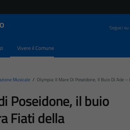
o
Seguici su:
zi
Vivere il Comune
azione Musicale
/
Olympia: Il Mare Di Poseidone, Il Buio Di Ade – 
di Poseidone, il buio
a Fiati della