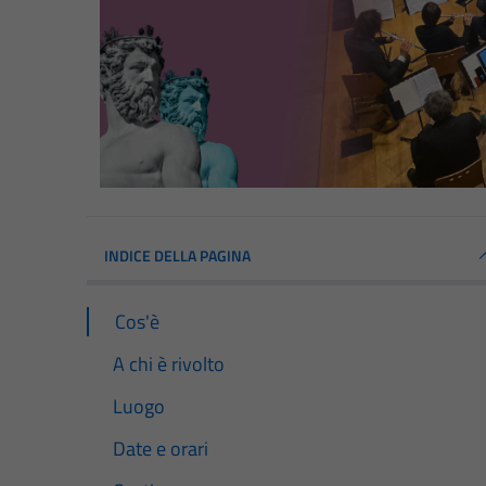
INDICE DELLA PAGINA
Cos'è
A chi è rivolto
Luogo
Date e orari