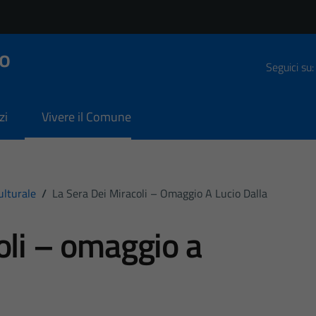
o
Seguici su:
zi
Vivere il Comune
ulturale
/
La Sera Dei Miracoli – Omaggio A Lucio Dalla
oli – omaggio a