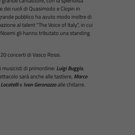
el grande cantautore, con la splendida
te dei ruoli di Quasimodo e Clopin in
grande pubblico ha avuto modo inoltre di
ione al talent "The Voice of Italy", in cui
e Noemi gli hanno tributato una standing
 20 concerti di Vasco Rossi.
 musicisti di primordine:
Luigi Buggio
,
pettacolo sarà anche alle tastiere,
Marco
Locatelli
e
Ivan Geronazzo
alle chitarre.