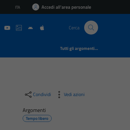
Accedi all'area personale
ITA
Lingua attiva:
Cerca
Tutti gli argomenti...
Condividi
Vedi azioni
Argomenti
Tempo libero