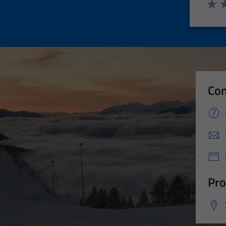
Valut
Va
Con
Pro