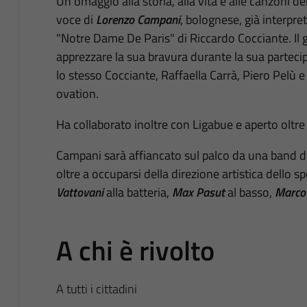
Un omaggio alla storia, alla vita e alle canzoni d
voce di
Lorenzo Campani
, bolognese, già interpre
"Notre Dame De Paris" di Riccardo Cocciante. Il 
apprezzare la sua bravura durante la sua partecipaz
lo stesso Cocciante, Raffaella Carrà, Piero Pelù 
ovation.
Ha collaborato inoltre con Ligabue e aperto oltre
Campani sarà affiancato sul palco da una band di
oltre a occuparsi della direzione artistica dello s
Vattovani
alla batteria,
Max Pasut
al basso,
Marco 
A chi è rivolto
A tutti i cittadini