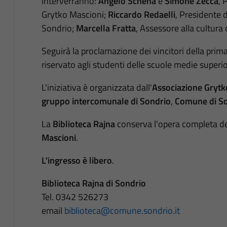
Interverranno:
Angelo Schena
e
Simone Zecca
, 
Grytko Mascioni;
Riccardo Redaelli
, Presidente 
Sondrio;
Marcella Fratta
, Assessore alla cultura
Seguirà la proclamazione dei vincitori della prim
riservato agli studenti delle scuole medie superio
L'iniziativa è organizzata dall'
Associazione Grytk
gruppo intercomunale di Sondrio
,
Comune di S
La
Biblioteca Rajna
conserva l'opera completa del
Mascioni
.
L'ingresso è libero
.
Biblioteca Rajna di Sondrio
Tel. 0342 526273
email
biblioteca@comune.sondrio.it