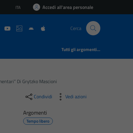
Accedi all'area personale
ITA
Lingua attiva:
Cerca
Tutti gli argomenti...
mentari” Di Grytzko Mascioni
Condividi
Vedi azioni
Argomenti
Tempo libero