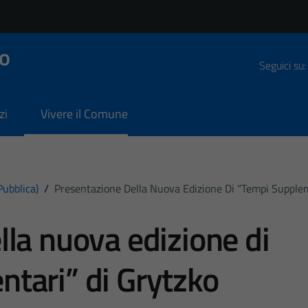
o
Seguici su:
zi
Vivere il Comune
pubblica)
/
Presentazione Della Nuova Edizione Di “Tempi Supple
lla nuova edizione di
tari” di Grytzko