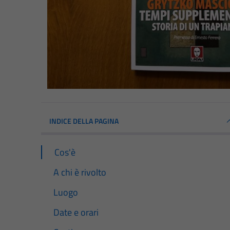
INDICE DELLA PAGINA
Cos'è
A chi è rivolto
Luogo
Date e orari