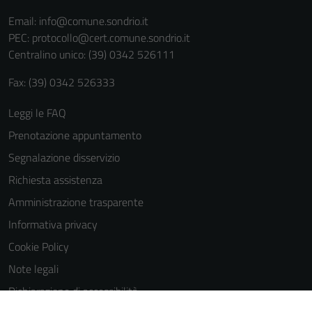
Email:
info@comune.sondrio.it
PEC:
protocollo@cert.comune.sondrio.it
Centralino unico: (39) 0342 526111
Fax: (39) 0342 526333
Leggi le FAQ
Prenotazione appuntamento
Segnalazione disservizio
Richiesta assistenza
Amministrazione trasparente
Informativa privacy
Cookie Policy
Note legali
Dichiarazione di accessibilità