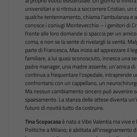
al proprio vuoto esistenziale. Un giorno si infiltr
universitari e si ritrova a soccorrere Cristian, un
qualche tentennamento, chiama l'ambulanza e ac
conosce i coniugi Montevecchio – i genitori di Cri
fronte alle loro domande si spaccia per un amico
coma, e non se la sente di rivelargli la verità. Ma
parte di Francesca, Max inizia ad apprezzare il 
familiare, a lui quasi sconosciuto, innesca una ser
padre manager, una madre assente, un'amica di 
continua a frequentare l'ospedale, intraprende u
confrontarsi con un cappellano, un neurochirurgo,
Ma nessun cambiamento sincero può avvenire s
spaesamento. La stanza delle attese diventa un'i
futuro di novità tutto da costruire.
Tina Scopacasa
è nata a Vibo Valentia ma vive e 
Politiche a Milano; è abilitata all'insegnamento 