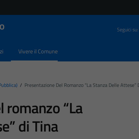
o
Seguici su:
zi
Vivere il Comune
pubblica)
/
Presentazione Del Romanzo “La Stanza Delle Attese” 
l romanzo “La
se” di Tina