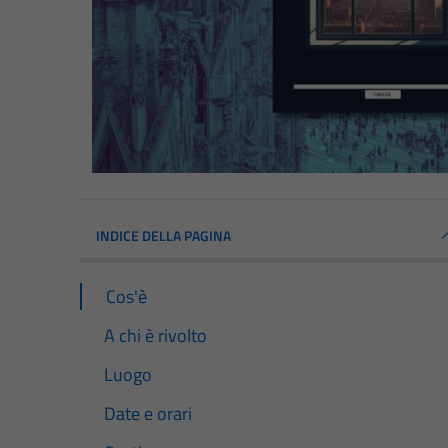
INDICE DELLA PAGINA
Cos'è
A chi è rivolto
Luogo
Date e orari