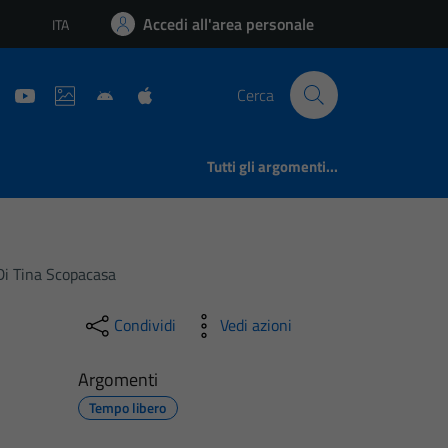
Accedi all'area personale
ITA
Lingua attiva:
Cerca
Tutti gli argomenti...
Di Tina Scopacasa
Condividi
Vedi azioni
Argomenti
Tempo libero