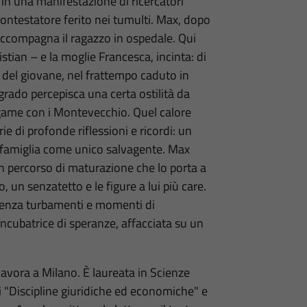
a in una manifestazione di ricercatori
 contestatore ferito nei tumulti. Max, dopo
compagna il ragazzo in ospedale. Qui
stian – e la moglie Francesca, incinta: di
 del giovane, nel frattempo caduto in
lgrado percepisca una certa ostilità da
legame con i Montevecchio. Quel calore
ie di profonde riflessioni e ricordi: un
famiglia come unico salvagente. Max
n percorso di maturazione che lo porta a
 un senzatetto e le figure a lui più care.
enza turbamenti e momenti di
ncubatrice di speranze, affacciata su un
lavora a Milano. È laureata in Scienze
di "Discipline giuridiche ed economiche" e