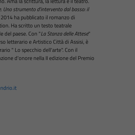
Ama la scrittura, la lettura e il teatro.
e. Uno strumento d'intervento dal basso: il
 2014 ha pubblicato il romanzo di
tion. Ha scritto un testo teatrale
le del paese. Con "
La Stanza delle Attese
"
letterario e Artistico Città di Assisi, è
ario " Lo specchio dell'arte". Con il
ione d'onore nella II edizione del Premio
drio.it