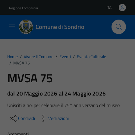
Vai ai contenuti
Vai al footer
ITA
Regione Lombardia
Lingua attiva:
Comune di Sondrio
Home
/
Vivere Il Comune
/
Eventi
/
Evento Culturale
/
MVSA 75
MVSA 75
dal 20 Maggio 2026 al 24 Maggio 2026
Unisciti a noi per celebrare il 75° anniversario del museo
Condividi
Vedi azioni
Argomenti