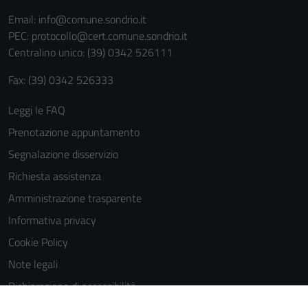
Email:
info@comune.sondrio.it
PEC:
protocollo@cert.comune.sondrio.it
Centralino unico: (39) 0342 526111
Fax: (39) 0342 526333
Leggi le FAQ
Prenotazione appuntamento
Segnalazione disservizio
Richiesta assistenza
Amministrazione trasparente
Informativa privacy
Cookie Policy
Note legali
Dichiarazione di accessibilità