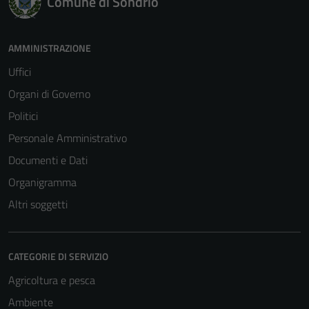
Comune di Sondrio
sono necessari
per il
funzionamento
AMMINISTRAZIONE
del sito e non
Uffici
possono
essere
Organi di Governo
disabilitati.
Politici
Questi cookie
Personale Amministrativo
non raccolgono
informazioni
Documenti e Dati
personali.
Organigramma
Altri soggetti
CATEGORIE DI SERVIZIO
Agricoltura e pesca
Ambiente