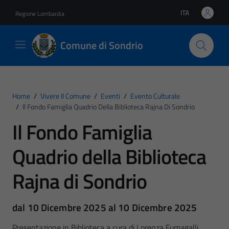
Vai ai contenuti
Vai al footer
ITA
Regione Lombardia
Lingua attiva:
Comune di Sondrio
Home
/
Vivere Il Comune
/
Eventi
/
Evento Culturale
/
Il Fondo Famiglia Quadrio Della Biblioteca Rajna Di Sondrio
Il Fondo Famiglia
Quadrio della Biblioteca
Rajna di Sondrio
dal 10 Dicembre 2025 al 10 Dicembre 2025
Presentazione in Biblioteca a cura di Lorenza Fumagalli