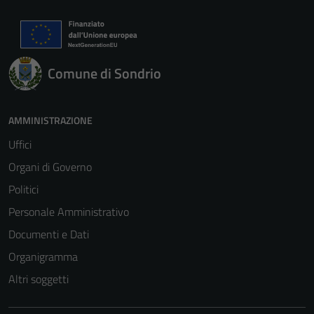
Comune di Sondrio
AMMINISTRAZIONE
Uffici
Tecnici
Organi di Governo
Questi cookie
Politici
sono necessari
Personale Amministrativo
per il
Documenti e Dati
funzionamento
del sito e non
Organigramma
possono
Altri soggetti
essere
disabilitati.