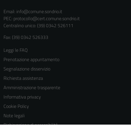
Email:
info@comune.sondrio.it
PEC:
protocollo@cert.comune.sondrio.it
Centralino unico: (39) 0342 526111
Fax: (39) 0342 526333
Leggi le FAQ
Prenotazione appuntamento
Segnalazione disservizio
Richiesta assistenza
Amministrazione trasparente
Informativa privacy
Cookie Policy
Note legali
Dichiarazione di accessibilità