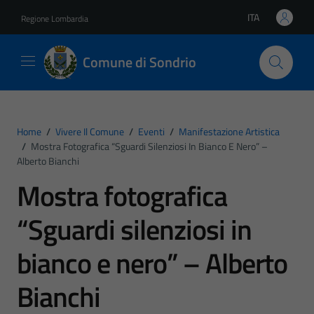
Vai ai contenuti
Vai al footer
ITA
Regione Lombardia
Lingua attiva:
Comune di Sondrio
Home
/
Vivere Il Comune
/
Eventi
/
Manifestazione Artistica
/
Mostra Fotografica “Sguardi Silenziosi In Bianco E Nero” –
Alberto Bianchi
Mostra fotografica
“Sguardi silenziosi in
bianco e nero” – Alberto
Bianchi