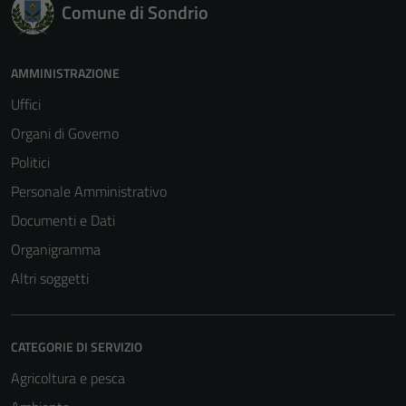
Comune di Sondrio
AMMINISTRAZIONE
Uffici
Organi di Governo
Politici
Tecnici
Personale Amministrativo
Questi cookie
sono necessari
Documenti e Dati
per il
Organigramma
funzionamento
Altri soggetti
del sito e non
possono
essere
CATEGORIE DI SERVIZIO
disabilitati.
Questi cookie
Agricoltura e pesca
non raccolgono