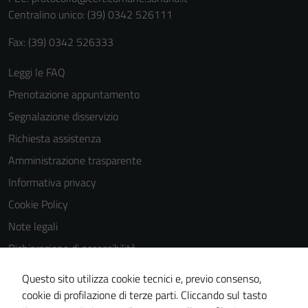
Centralino unico: (39) 0342 526111
Fax: (39) 0342 526333
Leggi le FAQ
Prenotazione appuntamento
Segnalazione disservizio
Richiesta assistenza
Amministrazione trasparente
Informativa privacy
Cookie Policy
Note legali
Dichiarazione di accessibilità
Dichiarazione di accessibilità Servizi
Questo sito utilizza cookie tecnici e, previo consenso,
Whistleblowing
cookie di profilazione di terze parti. Cliccando sul tasto