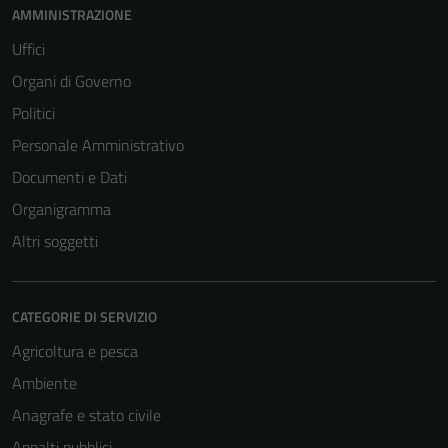
per il
AMMINISTRAZIONE
funzionamento
Uffici
del sito e non
possono
Organi di Governo
essere
Politici
disabilitati.
Personale Amministrativo
Questi cookie
non raccolgono
Documenti e Dati
informazioni
Organigramma
personali.
Altri soggetti
CATEGORIE DI SERVIZIO
Agricoltura e pesca
Ambiente
Anagrafe e stato civile
Appalti pubblici