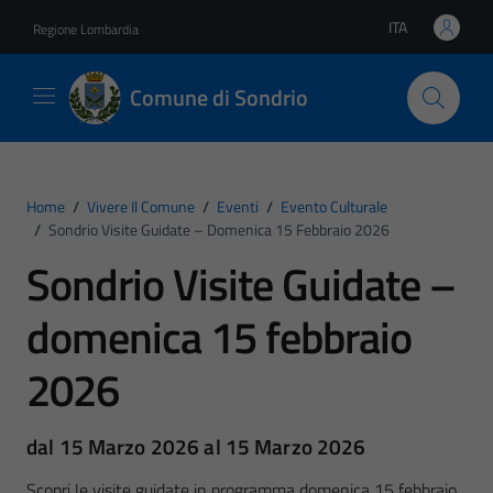
Vai ai contenuti
Vai al footer
ITA
Regione Lombardia
Lingua attiva:
Comune di Sondrio
Home
/
Vivere Il Comune
/
Eventi
/
Evento Culturale
/
Sondrio Visite Guidate – Domenica 15 Febbraio 2026
Sondrio Visite Guidate –
domenica 15 febbraio
2026
dal 15 Marzo 2026 al 15 Marzo 2026
Scopri le visite guidate in programma domenica 15 febbraio