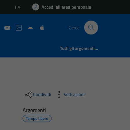
Accedi all'area personale
ITA
Lingua attiva:
Cerca
Tutti gli argomenti...
Condividi
Vedi azioni
Argomenti
Tempo libero