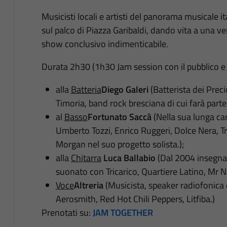
Musicisti locali e artisti del panorama musicale i
sul palco di Piazza Garibaldi, dando vita a una ve
show conclusivo indimenticabile.
Durata 2h30 (1h30 Jam session con il pubblico e 1h
alla
Batteria
Diego Galeri
(Batterista dei Prec
Timoria, band rock bresciana di cui farà parte
al
Basso
Fortunato Saccà
(Nella sua lunga car
Umberto Tozzi, Enrico Ruggeri, Dolce Nera, Trica
Morgan nel suo progetto solista.);
alla
Chitarra
Luca Ballabio
(Dal 2004 insegnat
suonato con Tricarico, Quartiere Latino, Mr
Voce
Altreria
(Musicista, speaker radiofonica e
Aerosmith, Red Hot Chili Peppers, Litfiba.)
Prenotati su:
JAM TOGETHER