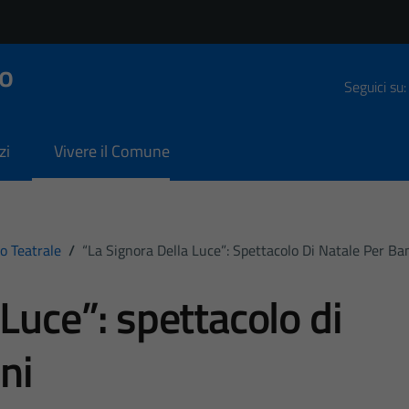
o
Seguici su:
zi
Vivere il Comune
o Teatrale
/
“La Signora Della Luce”: Spettacolo Di Natale Per Ba
 Luce”: spettacolo di
ni