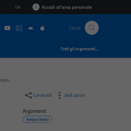
Accedi all'area personale
ITA
Lingua attiva:
Cerca
Tutti gli argomenti...
mbini
Condividi
Vedi azioni
Argomenti
Tempo libero