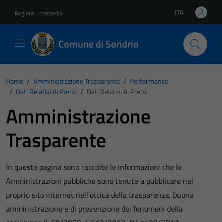
Vai ai contenuti
Vai al footer
ITA
Regione Lombardia
Lingua attiva:
Comune di Sondrio
Home
/
Amministrazione Trasparente
/
Performance
/
Dati Relativi Ai Premi
/
Dati Relativi Ai Premi
Amministrazione
Trasparente
In questa pagina sono raccolte le informazioni che le
Amministrazioni pubbliche sono tenute a pubblicare nel
proprio sito internet nell’ottica della trasparenza, buona
amministrazione e di prevenzione dei fenomeni della