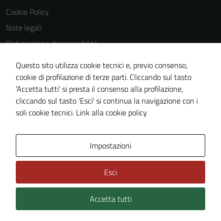
Cookie Policy
Note legali
Dichiarazione di accessibilità
Dichiarazione di accessibilità Servizi
Questo sito utilizza cookie tecnici e, previo consenso,
Whistleblowing
cookie di profilazione di terze parti. Cliccando sul tasto
'Accetta tutti' si presta il consenso alla profilazione,
Piano di miglioramento del sito
cliccando sul tasto 'Esci' si continua la navigazione con i
Area riservata
soli cookie tecnici.
Link alla cookie policy
Area Privata
Impostazioni
Esci
Accetta tutti
Credits: ©
Technical Design s.r.l.