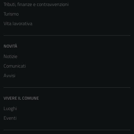
Tributi, finanze e contravvenzioni
Tecnici
Turismo
Questi cookie
sono necessari
Vita lavorativa
per il
funzionamento
del sito e non
NOVITÀ
possono
Notizie
essere
disabilitati.
Comunicati
Questi cookie
Avvisi
non raccolgono
informazioni
personali.
VIVERE IL COMUNE
Luoghi
Eventi