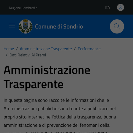
Vai ai contenuti
Vai al footer
ITA
Regione Lombardia
Lingua attiva:
Comune di Sondrio
Home
/
Amministrazione Trasparente
/
Performance
/
Dati Relativi Ai Premi
Amministrazione
Trasparente
In questa pagina sono raccolte le informazioni che le
Amministrazioni pubbliche sono tenute a pubblicare nel
proprio sito internet nell’ottica della trasparenza, buona
amministrazione e di prevenzione dei fenomeni della