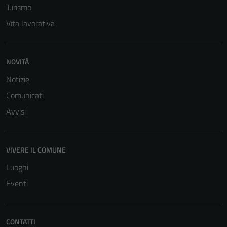
Turismo
Vita lavorativa
NOVITÀ
Notizie
Comunicati
Avvisi
Tecnici
Questi cookie
sono necessari
VIVERE IL COMUNE
per il
funzionamento
Luoghi
del sito e non
Eventi
possono
essere
disabilitati.
CONTATTI
Questi cookie