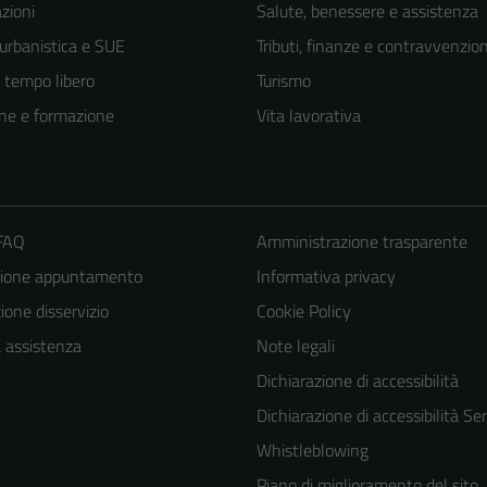
zioni
Salute, benessere e assistenza
 urbanistica e SUE
Tributi, finanze e contravvenzion
e tempo libero
Turismo
ne e formazione
Vita lavorativa
 FAQ
Amministrazione trasparente
zione appuntamento
Informativa privacy
one disservizio
Cookie Policy
Tecnici
a assistenza
Note legali
Questi cookie
Dichiarazione di accessibilità
sono necessari
Dichiarazione di accessibilità Ser
per il
Whistleblowing
funzionamento
Piano di miglioramento del sito