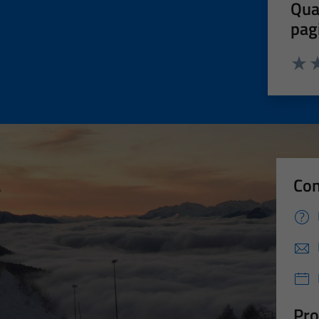
Qua
pag
Valut
Va
Con
Pro