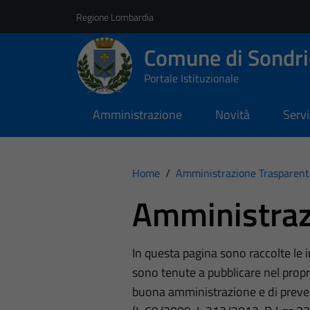
Vai ai contenuti
Vai al footer
Regione Lombardia
Comune di Sondri
Portale Istituzionale
Amministrazione
Novità
Servi
Home
/
Amministrazione Trasparent
Amministraz
In questa pagina sono raccolte le
sono tenute a pubblicare nel propri
buona amministrazione e di preve