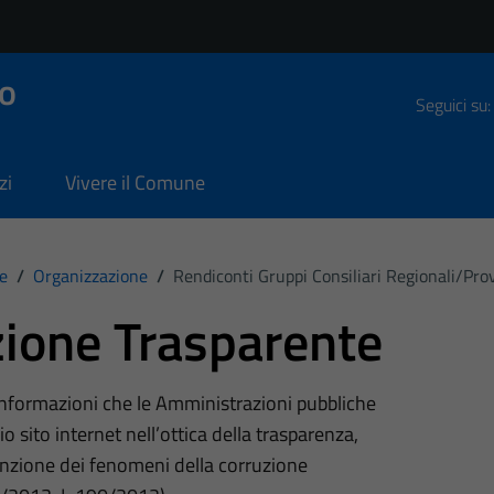
o
Seguici su:
zi
Vivere il Comune
e
/
Organizzazione
/
Rendiconti Gruppi Consiliari Regionali/prov
ione Trasparente
 informazioni che le Amministrazioni pubbliche
o sito internet nell’ottica della trasparenza,
nzione dei fenomeni della corruzione