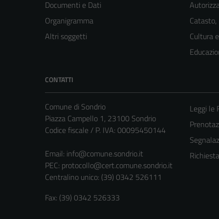
Documenti e Dati
Autorizza
Organigramma
Catasto,
Altri soggetti
Cultura 
Educazio
CONTATTI
Comune di Sondrio
Leggi le
Piazza Campello 1, 23100 Sondrio
Prenota
Codice fiscale / P. IVA: 00095450144
Segnalazi
Email:
info@comune.sondrio.it
Richiest
PEC:
protocollo@cert.comune.sondrio.it
Centralino unico: (39) 0342 526111
Fax: (39) 0342 526333