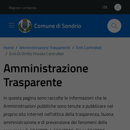
Vai ai contenuti
Vai al footer
ITA
Regione Lombardia
Lingua attiva:
Comune di Sondrio
Home
/
Amministrazione Trasparente
/
Enti Controllati
/
Enti Di Diritto Privato Controllati
Amministrazione
Trasparente
In questa pagina sono raccolte le informazioni che le
Amministrazioni pubbliche sono tenute a pubblicare nel
proprio sito internet nell’ottica della trasparenza, buona
amministrazione e di prevenzione dei fenomeni della