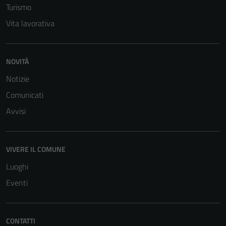
Turismo
Vita lavorativa
NOVITÀ
Notizie
Comunicati
Avvisi
Tecnici
Questi cookie
sono necessari
VIVERE IL COMUNE
per il
funzionamento
Luoghi
del sito e non
Eventi
possono
essere
disabilitati.
CONTATTI
Questi cookie