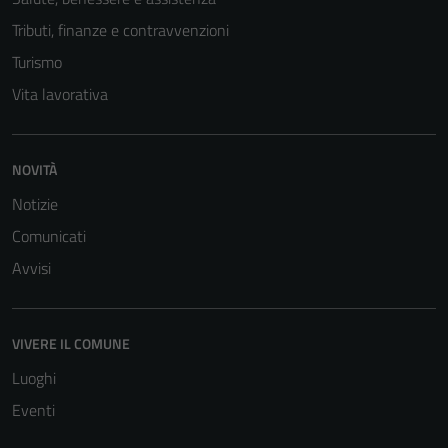
Tributi, finanze e contravvenzioni
Turismo
Vita lavorativa
NOVITÀ
Notizie
Comunicati
Tecnici
Avvisi
Questi cookie
sono necessari
per il
VIVERE IL COMUNE
funzionamento
del sito e non
Luoghi
possono
Eventi
essere
disabilitati.