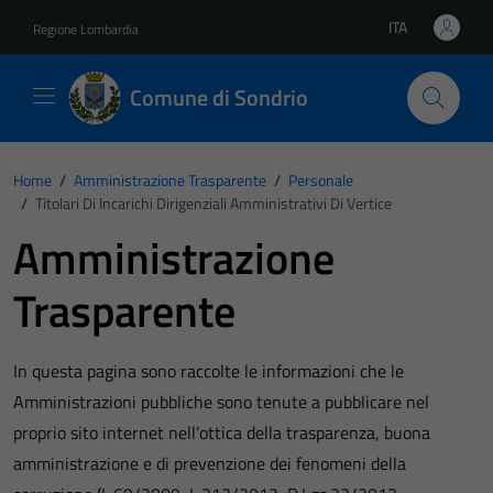
Vai ai contenuti
Vai al footer
ITA
Regione Lombardia
Lingua attiva:
Comune di Sondrio
Home
/
Amministrazione Trasparente
/
Personale
/
Titolari Di Incarichi Dirigenziali Amministrativi Di Vertice
Amministrazione
Trasparente
In questa pagina sono raccolte le informazioni che le
Amministrazioni pubbliche sono tenute a pubblicare nel
proprio sito internet nell’ottica della trasparenza, buona
amministrazione e di prevenzione dei fenomeni della