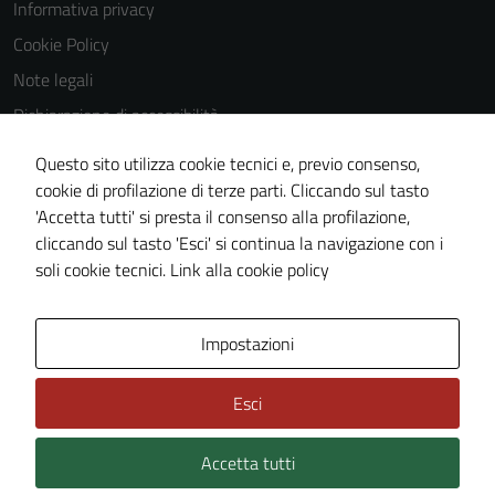
Informativa privacy
Cookie Policy
Note legali
Dichiarazione di accessibilità
Dichiarazione di accessibilità Servizi
Questo sito utilizza cookie tecnici e, previo consenso,
Whistleblowing
cookie di profilazione di terze parti. Cliccando sul tasto
'Accetta tutti' si presta il consenso alla profilazione,
Piano di miglioramento del sito
cliccando sul tasto 'Esci' si continua la navigazione con i
Area riservata
soli cookie tecnici.
Link alla cookie policy
Area Privata
Impostazioni
Esci
Accetta tutti
Credits: ©
Technical Design s.r.l.