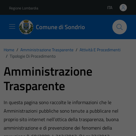
Vai ai contenuti
Vai al footer
ITA
Regione Lombardia
Lingua attiva:
Comune di Sondrio
Home
/
Amministrazione Trasparente
/
Attività E Procedimenti
/
Tipologie Di Procedimento
Amministrazione
Trasparente
In questa pagina sono raccolte le informazioni che le
Amministrazioni pubbliche sono tenute a pubblicare nel
proprio sito internet nell’ottica della trasparenza, buona
amministrazione e di prevenzione dei fenomeni della