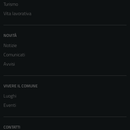
Turismo
Vita lavorativa
NOVITÀ
Notizie
Comunicati
Avvisi
Tecnici
Questi cookie
sono necessari
VIVERE IL COMUNE
per il
funzionamento
Luoghi
del sito e non
Eventi
possono
essere
disabilitati.
CONTATTI
Questi cookie