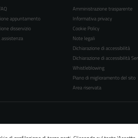
 FAQ
Amministrazione trasparente
zione appuntamento
Informativa privacy
one disservizio
Cookie Policy
a assistenza
Note legali
Dichiarazione di accessibilità
Dichiarazione di accessibilità Ser
Tecnici
Whistleblowing
Questi cookie
Piano di miglioramento del sito
sono necessari
Area riservata
per il
funzionamento
del sito e non
possono
essere
disabilitati.