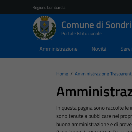
Vai ai contenuti
Vai al footer
Regione Lombardia
Comune di Sondri
Portale Istituzionale
Amministrazione
Novità
Servi
Home
/
Amministrazione Trasparent
Amministraz
In questa pagina sono raccolte le
sono tenute a pubblicare nel propri
buona amministrazione e di preve