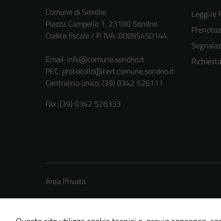
Comune di Sondrio
Leggi le
Piazza Campello 1, 23100 Sondrio
Prenota
Codice fiscale / P. IVA: 00095450144
Segnalazi
Email:
info@comune.sondrio.it
Richiest
PEC:
protocollo@cert.comune.sondrio.it
Centralino unico: (39) 0342 526111
Fax: (39) 0342 526333
Area Privata