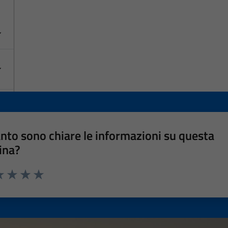
nto sono chiare le informazioni su questa
ina?
a 1 stelle su 5
luta 2 stelle su 5
Valuta 3 stelle su 5
Valuta 4 stelle su 5
Valuta 5 stelle su 5