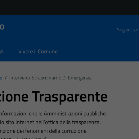
o
Seguici su:
zi
Vivere il Comune
e
/
Interventi Straordinari E Di Emergenza
ione Trasparente
 informazioni che le Amministrazioni pubbliche
o sito internet nell’ottica della trasparenza,
nzione dei fenomeni della corruzione