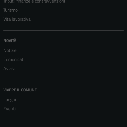
Tributi, finanze e contravvenzioni
Turismo
Vita lavorativa
NOVITÀ
Notizie
Comunicati
Tecnici
Avvisi
Questi cookie
sono necessari
per il
VIVERE IL COMUNE
funzionamento
Luoghi
del sito e non
Eventi
possono
essere
disabilitati.