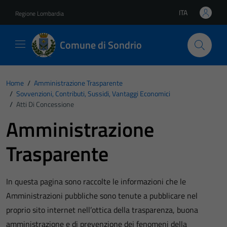
Vai ai contenuti
Vai al footer
ITA
Regione Lombardia
Lingua attiva:
Comune di Sondrio
Home
/
Amministrazione Trasparente
/
Sovvenzioni, Contributi, Sussidi, Vantaggi Economici
/
Atti Di Concessione
Amministrazione
Trasparente
In questa pagina sono raccolte le informazioni che le
Amministrazioni pubbliche sono tenute a pubblicare nel
proprio sito internet nell’ottica della trasparenza, buona
amministrazione e di prevenzione dei fenomeni della