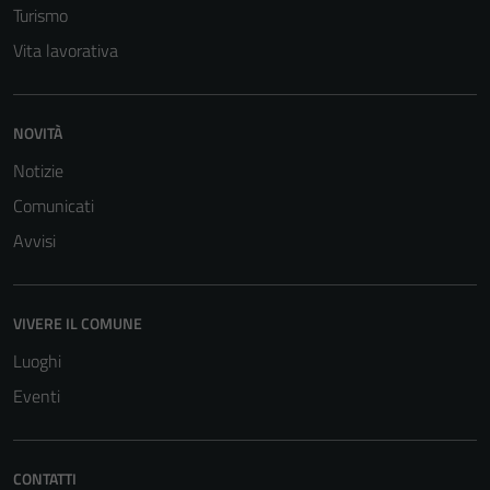
Turismo
Vita lavorativa
NOVITÀ
Notizie
Comunicati
Avvisi
Tecnici
Questi cookie
sono necessari
VIVERE IL COMUNE
per il
funzionamento
Luoghi
del sito e non
Eventi
possono
essere
disabilitati.
CONTATTI
Questi cookie