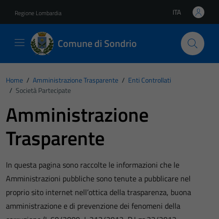
Vai ai contenuti
Vai al footer
ITA
Regione Lombardia
Lingua attiva:
Comune di Sondrio
Home
/
Amministrazione Trasparente
/
Enti Controllati
/
Società Partecipate
Amministrazione
Trasparente
In questa pagina sono raccolte le informazioni che le
Amministrazioni pubbliche sono tenute a pubblicare nel
proprio sito internet nell’ottica della trasparenza, buona
amministrazione e di prevenzione dei fenomeni della