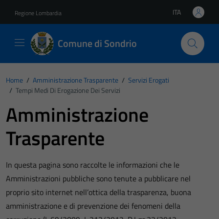
Vai ai contenuti
Vai al footer
ITA
Regione Lombardia
Lingua attiva:
Comune di Sondrio
Home
/
Amministrazione Trasparente
/
Servizi Erogati
/
Tempi Medi Di Erogazione Dei Servizi
Amministrazione
Trasparente
In questa pagina sono raccolte le informazioni che le
Amministrazioni pubbliche sono tenute a pubblicare nel
proprio sito internet nell’ottica della trasparenza, buona
amministrazione e di prevenzione dei fenomeni della