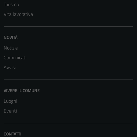
Turismo
Vita lavorativa
NOVITÀ
Notizie
Comunicati
Avvisi
Tecnici
Questi cookie
sono necessari
VIVERE IL COMUNE
per il
funzionamento
Luoghi
del sito e non
Eventi
possono
essere
disabilitati.
CONTATTI
Questi cookie