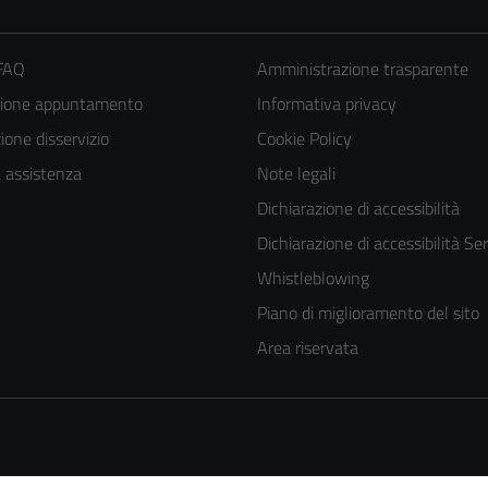
 FAQ
Amministrazione trasparente
zione appuntamento
Informativa privacy
one disservizio
Cookie Policy
a assistenza
Note legali
Dichiarazione di accessibilità
Dichiarazione di accessibilità Ser
Tecnici
Whistleblowing
Questi cookie
Piano di miglioramento del sito
sono necessari
Area riservata
per il
funzionamento
del sito e non
possono
essere