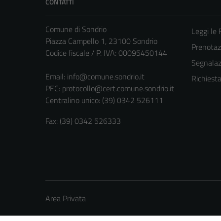
CONTATTI
Comune di Sondrio
Leggi le
Piazza Campello 1, 23100 Sondrio
Prenota
Codice fiscale / P. IVA: 00095450144
Segnalazi
Email:
info@comune.sondrio.it
Richiest
PEC:
protocollo@cert.comune.sondrio.it
Centralino unico: (39) 0342 526111
Fax: (39) 0342 526333
Area Privata