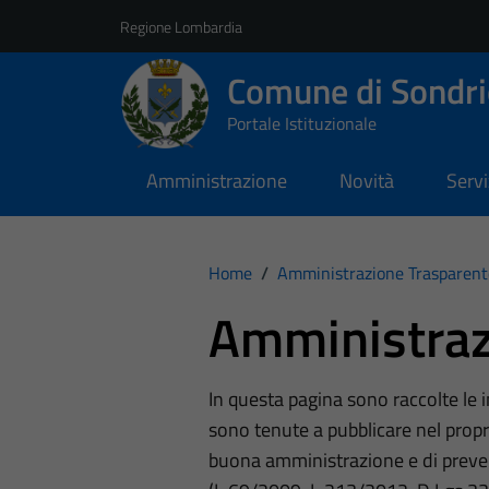
Vai ai contenuti
Vai al footer
Regione Lombardia
Comune di Sondri
Portale Istituzionale
Amministrazione
Novità
Servi
Home
/
Amministrazione Trasparent
Amministraz
In questa pagina sono raccolte le
sono tenute a pubblicare nel propri
buona amministrazione e di preve