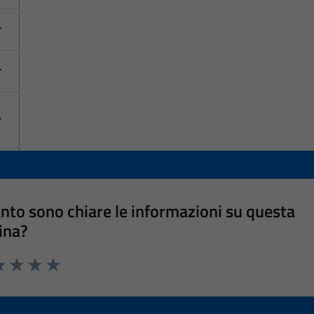
nto sono chiare le informazioni su questa
ina?
a 1 stelle su 5
luta 2 stelle su 5
Valuta 3 stelle su 5
Valuta 4 stelle su 5
Valuta 5 stelle su 5