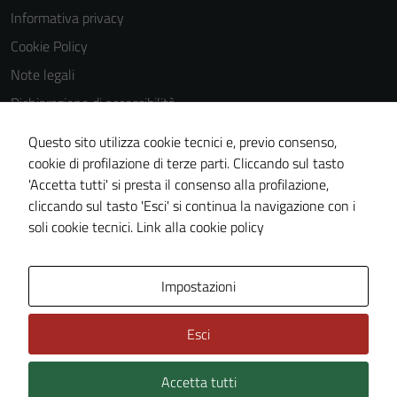
Informativa privacy
Cookie Policy
Note legali
Dichiarazione di accessibilità
Dichiarazione di accessibilità Servizi
Questo sito utilizza cookie tecnici e, previo consenso,
Whistleblowing
cookie di profilazione di terze parti. Cliccando sul tasto
'Accetta tutti' si presta il consenso alla profilazione,
Piano di miglioramento del sito
cliccando sul tasto 'Esci' si continua la navigazione con i
Area riservata
soli cookie tecnici.
Link alla cookie policy
Area Privata
Impostazioni
Esci
Accetta tutti
Credits: ©
Technical Design s.r.l.