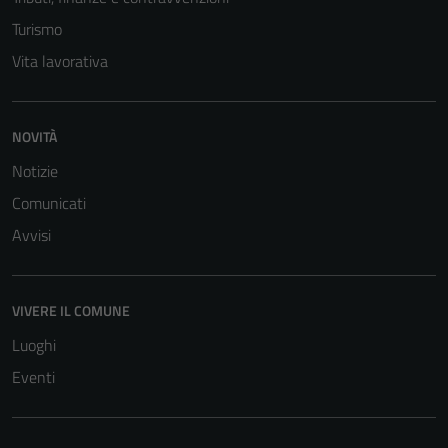
Turismo
Vita lavorativa
NOVITÀ
Notizie
Comunicati
Avvisi
Tecnici
Questi cookie
sono necessari
per il
VIVERE IL COMUNE
funzionamento
Luoghi
del sito e non
Eventi
possono
essere
disabilitati.