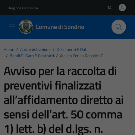
Vai ai contenuti
Vai al footer
ITA
Regione Lombardia
Lingua attiva:
Comune di Sondrio
Home
/
Amministrazione
/
Documenti E Dati
/
Bandi Di Gara E Contratti
/
Avviso Per La Raccolta Di...
Avviso per la raccolta di
preventivi finalizzati
all’affidamento diretto ai
sensi dell’art. 50 comma
1) lett. b) del d.lgs. n.