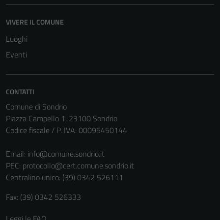
del sito e non
possono
VIVERE IL COMUNE
essere
disabilitati.
Luoghi
Questi cookie
Eventi
non raccolgono
informazioni
personali.
CONTATTI
Comune di Sondrio
Piazza Campello 1, 23100 Sondrio
Codice fiscale / P. IVA: 00095450144
Email:
info@comune.sondrio.it
PEC:
protocollo@cert.comune.sondrio.it
Centralino unico: (39) 0342 526111
Fax: (39) 0342 526333
Leggi le FAQ