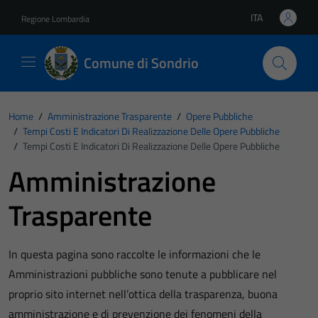
Vai ai contenuti
Vai al footer
ITA
Regione Lombardia
Lingua attiva:
Comune di Sondrio
Home
/
Amministrazione Trasparente
/
Opere Pubbliche
/
Tempi Costi E Indicatori Di Realizzazione Delle Opere Pubbliche
/
Tempi Costi E Indicatori Di Realizzazione Delle Opere Pubbliche
Amministrazione
Trasparente
In questa pagina sono raccolte le informazioni che le
Amministrazioni pubbliche sono tenute a pubblicare nel
proprio sito internet nell’ottica della trasparenza, buona
amministrazione e di prevenzione dei fenomeni della