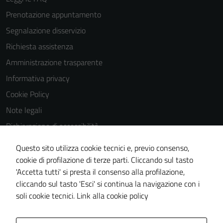
Prenotazione appuntamento
Segnalazione disservizio
Richiesta assistenza
Amministrazione trasparente
Informativa privacy
Cookie Policy
Note legali
Dichiarazione di accessibilità
Dichiarazione di accessibilità Servizi
Questo sito utilizza cookie tecnici e, previo consenso,
Whistleblowing
cookie di profilazione di terze parti. Cliccando sul tasto
'Accetta tutti' si presta il consenso alla profilazione,
Piano di miglioramento del sito
cliccando sul tasto 'Esci' si continua la navigazione con i
Area riservata
soli cookie tecnici.
Link alla cookie policy