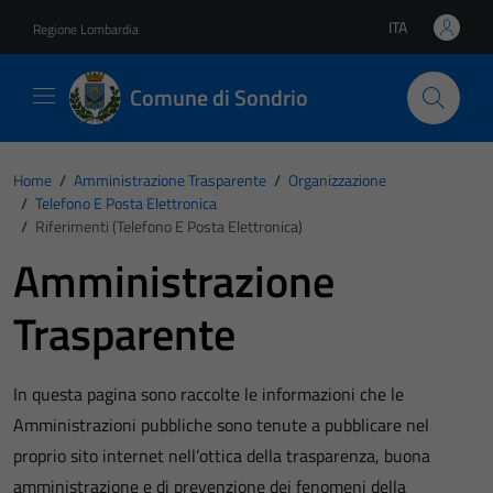
Vai ai contenuti
Vai al footer
ITA
Regione Lombardia
Lingua attiva:
Comune di Sondrio
Home
/
Amministrazione Trasparente
/
Organizzazione
/
Telefono E Posta Elettronica
/
Riferimenti (Telefono E Posta Elettronica)
Amministrazione
Trasparente
In questa pagina sono raccolte le informazioni che le
Amministrazioni pubbliche sono tenute a pubblicare nel
proprio sito internet nell’ottica della trasparenza, buona
amministrazione e di prevenzione dei fenomeni della