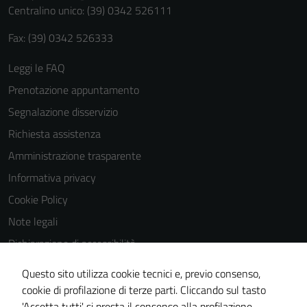
Centralino unico: (39) 0342 526111
Fax: (39) 0342 526333
Leggi le FAQ
Prenotazione appuntamento
Segnalazione disservizio
Richiesta assistenza
Amministrazione trasparente
Informativa privacy
Cookie Policy
Note legali
Dichiarazione di accessibilità
Dichiarazione di accessibilità Servizi
Questo sito utilizza cookie tecnici e, previo consenso,
Whistleblowing
cookie di profilazione di terze parti. Cliccando sul tasto
'Accetta tutti' si presta il consenso alla profilazione,