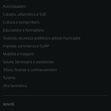
Autorizzazioni
Catasto, urbanistica e SUE
Cultura e tempo libero
Educazione e formazione
Giustizia, sicurezza pubblica e polizia municipale
Tecnici
Questi cookie
Imprese, commercio e SUAP
sono necessari
Mobilità e trasporti
per il
Salute, benessere e assistenza
funzionamento
del sito e non
Tributi, finanze e contravvenzioni
possono
Turismo
essere
Vita lavorativa
disabilitati.
Questi cookie
non raccolgono
informazioni
NOVITÀ
personali.