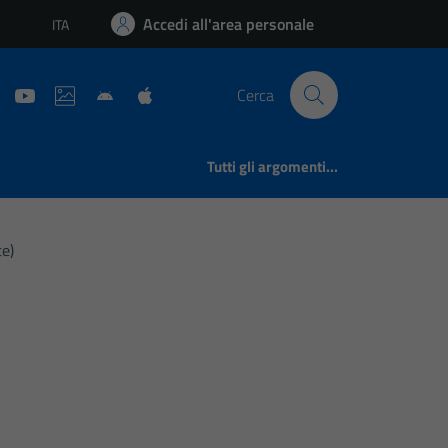
Accedi all'area personale
ITA
Lingua attiva:
Cerca
Tutti gli argomenti...
te)