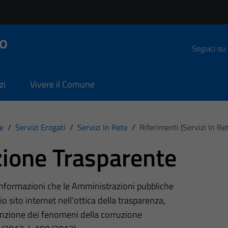
o
Seguici su:
zi
Vivere il Comune
e
/
Servizi Erogati
/
Servizi In Rete
/
Riferimenti (Servizi In Re
ione Trasparente
 informazioni che le Amministrazioni pubbliche
o sito internet nell’ottica della trasparenza,
nzione dei fenomeni della corruzione