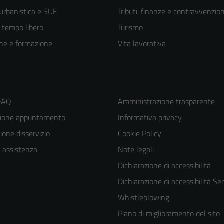
 urbanistica e SUE
Tributi, finanze e contravvenzion
e tempo libero
Turismo
ne e formazione
Vita lavorativa
 FAQ
Amministrazione trasparente
zione appuntamento
Informativa privacy
one disservizio
Cookie Policy
a assistenza
Note legali
Tecnici
Dichiarazione di accessibilità
Questi cookie
sono necessari
Dichiarazione di accessibilità Ser
per il
Whistleblowing
funzionamento
Piano di miglioramento del sito
del sito e non