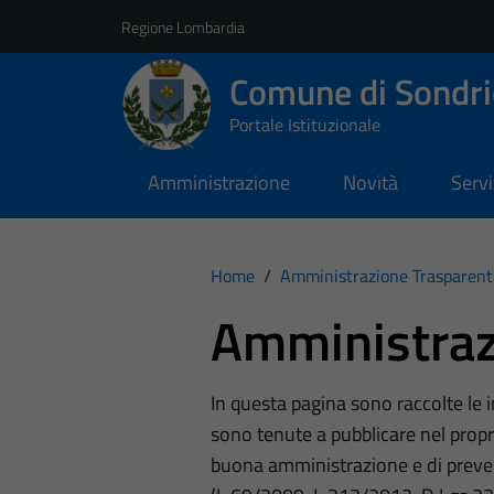
Vai ai contenuti
Vai al footer
Regione Lombardia
Comune di Sondri
Portale Istituzionale
Amministrazione
Novità
Servi
Home
/
Amministrazione Trasparent
Amministraz
In questa pagina sono raccolte le
sono tenute a pubblicare nel propri
buona amministrazione e di preve