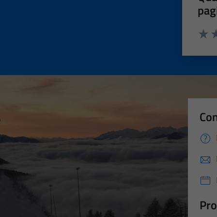
pag
Valut
Va
Con
Pro