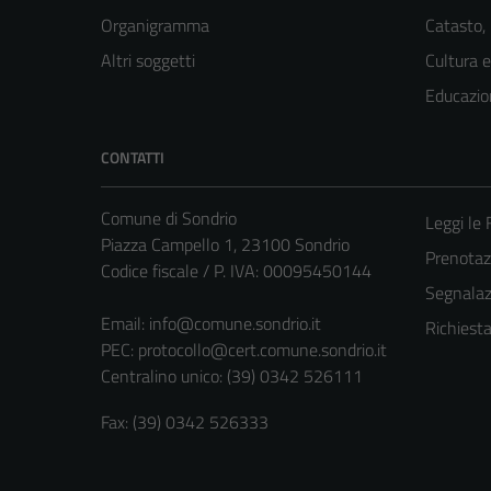
Organigramma
Catasto,
Altri soggetti
Cultura 
Educazio
CONTATTI
Comune di Sondrio
Leggi le
Piazza Campello 1, 23100 Sondrio
Prenota
Codice fiscale / P. IVA: 00095450144
Segnalazi
Email:
info@comune.sondrio.it
Richiest
PEC:
protocollo@cert.comune.sondrio.it
Centralino unico: (39) 0342 526111
Fax: (39) 0342 526333