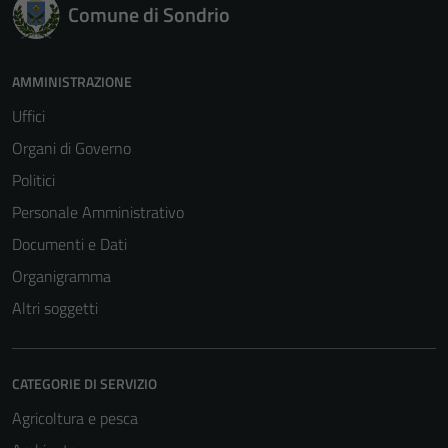
Comune di Sondrio
AMMINISTRAZIONE
Uffici
Organi di Governo
Politici
Tecnici
Personale Amministrativo
Questi cookie
sono necessari
Documenti e Dati
per il
Organigramma
funzionamento
Altri soggetti
del sito e non
possono
essere
CATEGORIE DI SERVIZIO
disabilitati.
Questi cookie
Agricoltura e pesca
non raccolgono