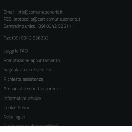
Email:
info@comune.sondrio.it
PEC:
protocollo@cert.comune.sondrio.it
Centralino unico: (39) 0342 526111
Fax: (39) 0342 526333
Leggi le FAQ
Prenotazione appuntamento
Segnalazione disservizio
Richiesta assistenza
Amministrazione trasparente
Informativa privacy
Cookie Policy
Note legali
Dichiarazione di accessibilità