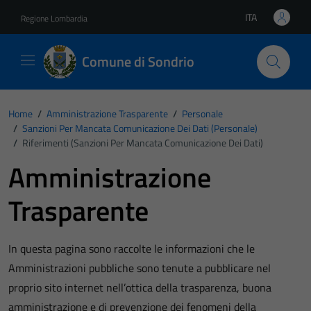
Vai ai contenuti
Vai al footer
ITA
Regione Lombardia
Lingua attiva:
Comune di Sondrio
Home
/
Amministrazione Trasparente
/
Personale
/
Sanzioni Per Mancata Comunicazione Dei Dati (personale)
/
Riferimenti (Sanzioni Per Mancata Comunicazione Dei Dati)
Amministrazione
Trasparente
In questa pagina sono raccolte le informazioni che le
Amministrazioni pubbliche sono tenute a pubblicare nel
proprio sito internet nell’ottica della trasparenza, buona
amministrazione e di prevenzione dei fenomeni della