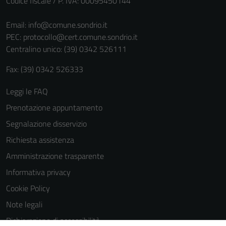
Codice fiscale / P. IVA: 00095450144
Email:
info@comune.sondrio.it
PEC:
protocollo@cert.comune.sondrio.it
Centralino unico: (39) 0342 526111
Fax: (39) 0342 526333
Leggi le FAQ
Prenotazione appuntamento
Segnalazione disservizio
Richiesta assistenza
Amministrazione trasparente
Informativa privacy
Cookie Policy
Note legali
Dichiarazione di accessibilità