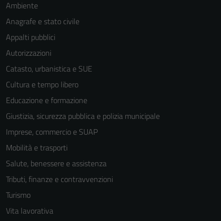
Ambiente
Anagrafe e stato civile
Appalti pubblici
Autorizzazioni
Catasto, urbanistica e SUE
Cultura e tempo libero
Tecnici
Educazione e formazione
Questi cookie
Giustizia, sicurezza pubblica e polizia municipale
sono necessari
Imprese, commercio e SUAP
per il
funzionamento
Mobilità e trasporti
del sito e non
Salute, benessere e assistenza
possono
Tributi, finanze e contravvenzioni
essere
disabilitati.
Turismo
Questi cookie
Vita lavorativa
non raccolgono