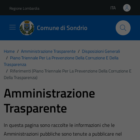
Vai ai contenuti
Vai al footer
ITA
Regione Lombardia
Lingua attiva:
Comune di Sondrio
Home
/
Amministrazione Trasparente
/
Disposizioni Generali
/
Piano Triennale Per La Prevenzione Della Corruzione E Della
Trasparenza
/
Riferimenti (Piano Triennale Per La Prevenzione Della Corruzione E
Della Trasparenza)
Amministrazione
Trasparente
In questa pagina sono raccolte le informazioni che le
Amministrazioni pubbliche sono tenute a pubblicare nel