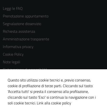
Leggi le FAQ
Prenotazione appuntamento
Segnalazione disservizio
Richiesta assistenza
Amministrazione trasparente
Informativa privacy
Cookie Policy
Note legali
Dichiarazione di accessibilità
Dichiarazione di accessibilità Servizi
Questo sito utilizza cookie tecnici e, previo consenso,
Whistleblowing
cookie di profilazione di terze parti. Cliccando sul tasto
'Accetta tutti' si presta il consenso alla profilazione,
Piano di miglioramento del sito
cliccando sul tasto 'Esci' si continua la navigazione con i
Area riservata
soli cookie tecnici.
Link alla cookie policy