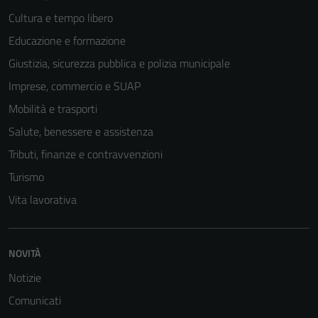
Cultura e tempo libero
Educazione e formazione
Giustizia, sicurezza pubblica e polizia municipale
Imprese, commercio e SUAP
Tecnici
Questi cookie
Mobilità e trasporti
sono necessari
Salute, benessere e assistenza
per il
Tributi, finanze e contravvenzioni
funzionamento
del sito e non
Turismo
possono
Vita lavorativa
essere
disabilitati.
Questi cookie
NOVITÀ
non raccolgono
informazioni
Notizie
personali.
Comunicati