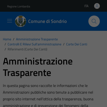
Vai ai contenuti
Vai al footer
ITA
Regione Lombardia
Lingua attiva:
Comune di Sondrio
Home
/
Amministrazione Trasparente
/
Controlli E Rilievi Sull'amministrazione
/
Corte Dei Conti
/
Riferimenti (Corte Dei Conti)
Amministrazione
Trasparente
In questa pagina sono raccolte le informazioni che le
Amministrazioni pubbliche sono tenute a pubblicare nel
proprio sito internet nell’ottica della trasparenza, buona
amministrazione e di prevenzione dei fenomeni della