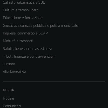
Catasto, urbanistica e SUE
Cultura e tempo libero
Educazione e formazione
Giustizia, sicurezza pubblica e polizia municipale
Tecnici
Imprese, commercio e SUAP
Questi cookie
Mobilità e trasporti
sono necessari
Salute, benessere e assistenza
per il
funzionamento
Tributi, finanze e contravvenzioni
del sito e non
Turismo
possono
Vita lavorativa
essere
disabilitati.
Questi cookie
non raccolgono
NOVITÀ
informazioni
Notizie
personali.
Comunicati