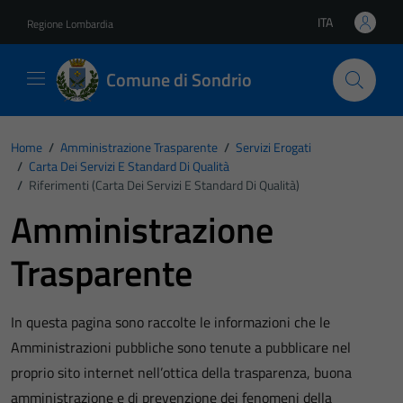
Vai ai contenuti
Vai al footer
ITA
Regione Lombardia
Lingua attiva:
Comune di Sondrio
Home
/
Amministrazione Trasparente
/
Servizi Erogati
/
Carta Dei Servizi E Standard Di Qualità
/
Riferimenti (Carta Dei Servizi E Standard Di Qualità)
Amministrazione
Trasparente
In questa pagina sono raccolte le informazioni che le
Amministrazioni pubbliche sono tenute a pubblicare nel
proprio sito internet nell’ottica della trasparenza, buona
amministrazione e di prevenzione dei fenomeni della