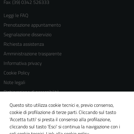
Fax: (39) 0342 526333
Leggi le FAQ
Prenotazione appuntamento
Segnalazione disservizio
Richiesta assistenza
Amministrazione trasparente
Informativa privacy
Cookie Policy
Note legali
Dichiarazione di accessibilità
Dichiarazione di accessibilità Servizi
Questo sito utilizza cookie tecnici e, previo consenso,
Whistleblowing
cookie di profilazione di terze parti. Cliccando sul tasto
'Accetta tutti' si presta il consenso alla profilazione,
Piano di miglioramento del sito
cliccando sul tasto 'Esci' si continua la navigazione con i
Area riservata
soli cookie tecnici.
Link alla cookie policy