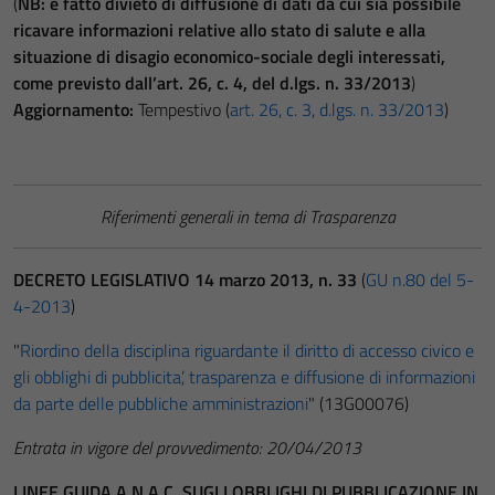
(
NB: è fatto divieto di diffusione di dati da cui sia possibile
ricavare informazioni relative allo stato di salute e alla
situazione di disagio economico-sociale degli interessati,
come previsto dall’art. 26, c. 4, del d.lgs. n. 33/2013
)
Aggiornamento:
Tempestivo (
art. 26, c. 3, d.lgs. n. 33/2013
)
Riferimenti generali in tema di Trasparenza
DECRETO LEGISLATIVO 14 marzo 2013, n. 33
(
GU n.80 del 5-
4-2013
)
"
Riordino della disciplina riguardante il diritto di accesso civico e
gli obblighi di pubblicita’, trasparenza e diffusione di informazioni
da parte delle pubbliche amministrazioni
" (13G00076)
Entrata in vigore del provvedimento: 20/04/2013
LINEE GUIDA A.N.A.C. SUGLI OBBLIGHI DI PUBBLICAZIONE IN