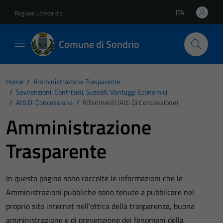
Vai ai contenuti
Vai al footer
ITA
Regione Lombardia
Lingua attiva:
Comune di Sondrio
Home
/
Amministrazione Trasparente
/
Sovvenzioni, Contributi, Sussidi, Vantaggi Economici
/
Atti Di Concessione
/
Riferimenti (Atti Di Concessione)
Amministrazione
Trasparente
In questa pagina sono raccolte le informazioni che le
Amministrazioni pubbliche sono tenute a pubblicare nel
proprio sito internet nell’ottica della trasparenza, buona
amministrazione e di prevenzione dei fenomeni della