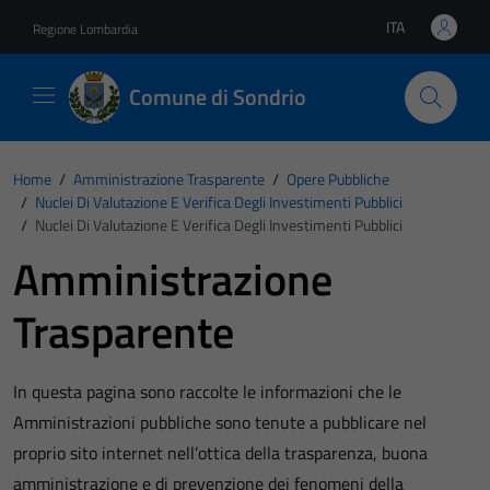
Vai ai contenuti
Vai al footer
ITA
Regione Lombardia
Lingua attiva:
Comune di Sondrio
Home
/
Amministrazione Trasparente
/
Opere Pubbliche
/
Nuclei Di Valutazione E Verifica Degli Investimenti Pubblici
/
Nuclei Di Valutazione E Verifica Degli Investimenti Pubblici
Amministrazione
Trasparente
In questa pagina sono raccolte le informazioni che le
Amministrazioni pubbliche sono tenute a pubblicare nel
proprio sito internet nell’ottica della trasparenza, buona
amministrazione e di prevenzione dei fenomeni della