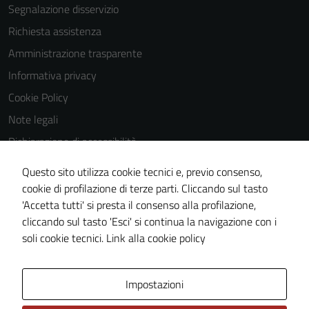
Segnalazione disservizio
Richiesta assistenza
Amministrazione trasparente
Informativa privacy
Cookie Policy
Note legali
Dichiarazione di accessibilità
Dichiarazione di accessibilità Servizi
Questo sito utilizza cookie tecnici e, previo consenso,
Whistleblowing
cookie di profilazione di terze parti. Cliccando sul tasto
'Accetta tutti' si presta il consenso alla profilazione,
Piano di miglioramento del sito
cliccando sul tasto 'Esci' si continua la navigazione con i
Area riservata
soli cookie tecnici.
Link alla cookie policy
Area Privata
Impostazioni