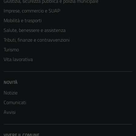
Giustizia, sicurezza pubblica e polizia municipale
Imprese, commercio e SUAP
Mobilità e trasporti
Salute, benessere e assistenza
Tributi, finanze e contravvenzioni
Turismo
Vita lavorativa
NOVITÀ
Tecnici
Notizie
Questi cookie
Comunicati
sono necessari
Avvisi
per il
funzionamento
del sito e non
VIVERE IL COMUNE