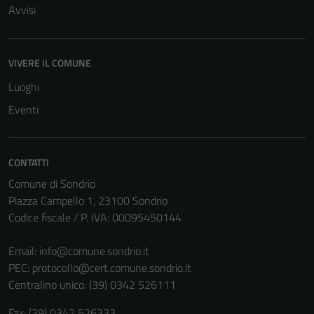
funzionamento
Avvisi
del sito e non
possono
essere
VIVERE IL COMUNE
disabilitati.
Questi cookie
Luoghi
non raccolgono
Eventi
informazioni
personali.
CONTATTI
Comune di Sondrio
Piazza Campello 1, 23100 Sondrio
Codice fiscale / P. IVA: 00095450144
Email:
info@comune.sondrio.it
PEC:
protocollo@cert.comune.sondrio.it
Centralino unico: (39) 0342 526111
Fax: (39) 0342 526333