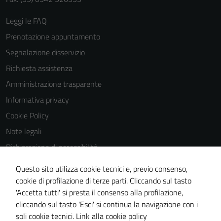
Leggi le FAQ
Prenotazione appuntamento
Segnalazione disservizio
Richiesta assistenza
Amministrazione trasparente
Informativa privacy
Cookie Policy
Note legali
Dichiarazione di accessibilità
Dichiarazione di accessibilità Servizi
Questo sito utilizza cookie tecnici e, previo consenso,
Whistleblowing
cookie di profilazione di terze parti. Cliccando sul tasto
'Accetta tutti' si presta il consenso alla profilazione,
Piano di miglioramento del sito
cliccando sul tasto 'Esci' si continua la navigazione con i
Area riservata
soli cookie tecnici.
Link alla cookie policy