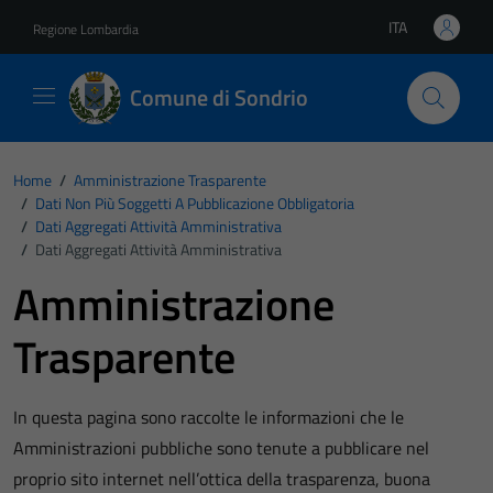
Vai ai contenuti
Vai al footer
ITA
Regione Lombardia
Lingua attiva:
Comune di Sondrio
Home
/
Amministrazione Trasparente
/
Dati Non Più Soggetti A Pubblicazione Obbligatoria
/
Dati Aggregati Attività Amministrativa
/
Dati Aggregati Attività Amministrativa
Amministrazione
Trasparente
In questa pagina sono raccolte le informazioni che le
Amministrazioni pubbliche sono tenute a pubblicare nel
proprio sito internet nell’ottica della trasparenza, buona