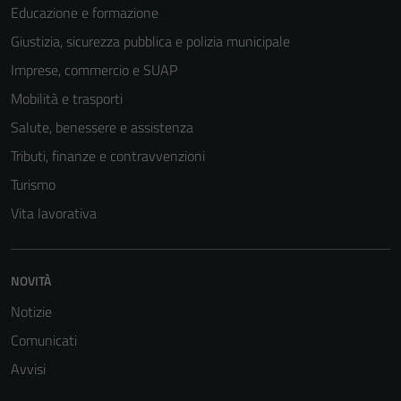
Educazione e formazione
Giustizia, sicurezza pubblica e polizia municipale
Imprese, commercio e SUAP
Tecnici
Mobilità e trasporti
Questi cookie
Salute, benessere e assistenza
sono necessari
Tributi, finanze e contravvenzioni
per il
funzionamento
Turismo
del sito e non
Vita lavorativa
possono
essere
disabilitati.
NOVITÀ
Questi cookie
non raccolgono
Notizie
informazioni
Comunicati
personali.
Avvisi