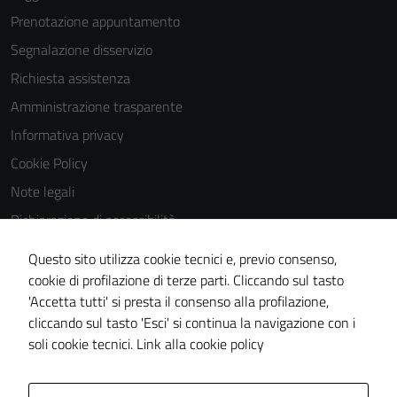
Prenotazione appuntamento
Segnalazione disservizio
Richiesta assistenza
Amministrazione trasparente
Informativa privacy
Cookie Policy
Note legali
Dichiarazione di accessibilità
Dichiarazione di accessibilità Servizi
Questo sito utilizza cookie tecnici e, previo consenso,
Whistleblowing
cookie di profilazione di terze parti. Cliccando sul tasto
'Accetta tutti' si presta il consenso alla profilazione,
Piano di miglioramento del sito
cliccando sul tasto 'Esci' si continua la navigazione con i
Area riservata
soli cookie tecnici.
Link alla cookie policy