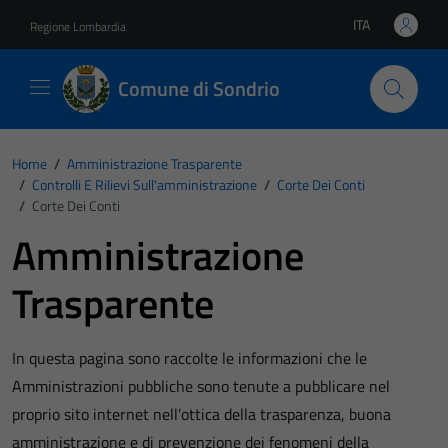
Vai ai contenuti
Vai al footer
ITA
Regione Lombardia
Lingua attiva:
Comune di Sondrio
Home
/
Amministrazione Trasparente
/
Controlli E Rilievi Sull'amministrazione
/
Corte Dei Conti
/
Corte Dei Conti
Amministrazione
Trasparente
In questa pagina sono raccolte le informazioni che le
Amministrazioni pubbliche sono tenute a pubblicare nel
proprio sito internet nell’ottica della trasparenza, buona
amministrazione e di prevenzione dei fenomeni della