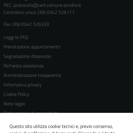
PEC:
protocollo@cert.comune.sondrio.it
Centralino unico: (39) 0342 526111
Fax: (39) 0342 526333
Leggi le FAQ
Prenotazione appuntamento
Segnalazione disservizio
Richiesta assistenza
Amministrazione trasparente
Informativa privacy
Cookie Policy
Note legali
Dichiarazione di accessibilità
Dichiarazione di accessibilità Servizi
Questo sito utilizza cookie tecnici e, previo consenso,
Whistleblowing