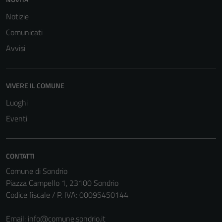
per il
Notizie
funzionamento
Comunicati
del sito e non
possono
Avvisi
essere
disabilitati.
Questi cookie
VIVERE IL COMUNE
non raccolgono
Luoghi
informazioni
personali.
Eventi
CONTATTI
Comune di Sondrio
Piazza Campello 1, 23100 Sondrio
Codice fiscale / P. IVA: 00095450144
Email:
info@comune.sondrio.it