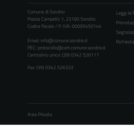
Comune di Sondrio
Leggi le
Piazza Campello 1, 23100 Sondrio
Prenota
Codice fiscale / P. IVA: 00095450144
Segnalazi
Email:
info@comune.sondrio.it
Richiest
PEC:
protocollo@cert.comune.sondrio.it
Centralino unico: (39) 0342 526111
Fax: (39) 0342 526333
Area Privata