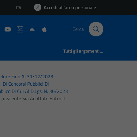
Accedi all'area personale
ITA
Lingua attiva:
Cerca
Tutti gli argomenti...
cedure Fino Al 31/12/2023
, Di Concorsi Pubblici Di
blico Di Cui Al D.Lgs. N. 36/2023
uivalente Sia Adottato Entro Il