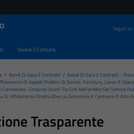
o
Seguici su:
zi
Vivere il Comune
e
/
Bandi Di Gara E Contratti
/
Bandi Di Gara E Contratti - Pro
affidamento Di Appalti Pubblici Di Servizi, Forniture, Lavori E Opere
i Concessioni, Compresi Quelli Tra Enti Nell’ambito Del Settore Pub
ra Di Affidamento Diretto (ove La Determina A Contrarre O Atto Eq
ione Trasparente