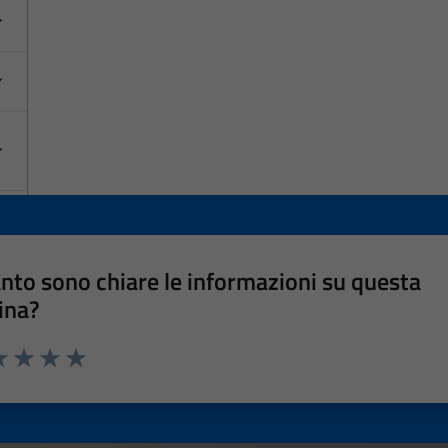
nto sono chiare le informazioni su questa
ina?
a 1 stelle su 5
luta 2 stelle su 5
Valuta 3 stelle su 5
Valuta 4 stelle su 5
Valuta 5 stelle su 5