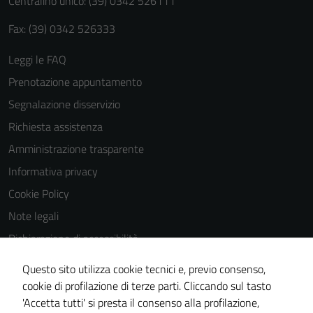
Centralino unico: (39) 0342 526111
Fax: (39) 0342 526333
Leggi le FAQ
Prenotazione appuntamento
Segnalazione disservizio
Richiesta assistenza
Amministrazione trasparente
Informativa privacy
Cookie Policy
Note legali
Dichiarazione di accessibilità
Dichiarazione di accessibilità Servizi
Questo sito utilizza cookie tecnici e, previo consenso,
Whistleblowing
cookie di profilazione di terze parti. Cliccando sul tasto
'Accetta tutti' si presta il consenso alla profilazione,
Piano di miglioramento del sito