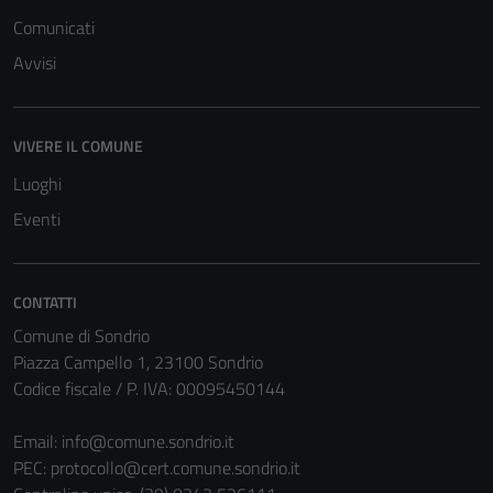
funzionamento
Comunicati
del sito e non
Avvisi
possono
essere
disabilitati.
VIVERE IL COMUNE
Questi cookie
non raccolgono
Luoghi
informazioni
Eventi
personali.
CONTATTI
Comune di Sondrio
Piazza Campello 1, 23100 Sondrio
Codice fiscale / P. IVA: 00095450144
Email:
info@comune.sondrio.it
PEC:
protocollo@cert.comune.sondrio.it