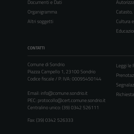
Documenti e Dati
Autorizza
Organigramma
Catasto,
Altri soggetti
Cultura 
Educazio
CONTATTI
Comune di Sondrio
Leggi le
Piazza Campello 1, 23100 Sondrio
Prenota
Codice fiscale / P. IVA: 00095450144
Segnalazi
Email:
info@comune.sondrio.it
Richiest
PEC:
protocollo@cert.comune.sondrio.it
Centralino unico: (39) 0342 526111
Fax: (39) 0342 526333