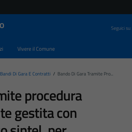
o
Seguici su:
zi
Vivere il Comune
Bandi Di Gara E Contratti
/
Bando Di Gara Tramite Pro...
mite procedura
te gestita con
 sintel, per