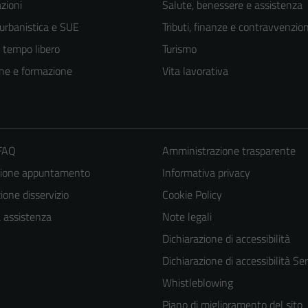
zioni
Salute, benessere e assistenza
 urbanistica e SUE
Tributi, finanze e contravvenzion
e tempo libero
Turismo
ne e formazione
Vita lavorativa
 FAQ
Amministrazione trasparente
zione appuntamento
Informativa privacy
one disservizio
Cookie Policy
Tecnici
a assistenza
Note legali
Questi cookie
Dichiarazione di accessibilità
sono necessari
Dichiarazione di accessibilità Ser
per il
Whistleblowing
funzionamento
Piano di miglioramento del sito