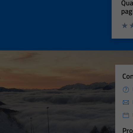
Qua
pag
Valut
Va
Con
Pro