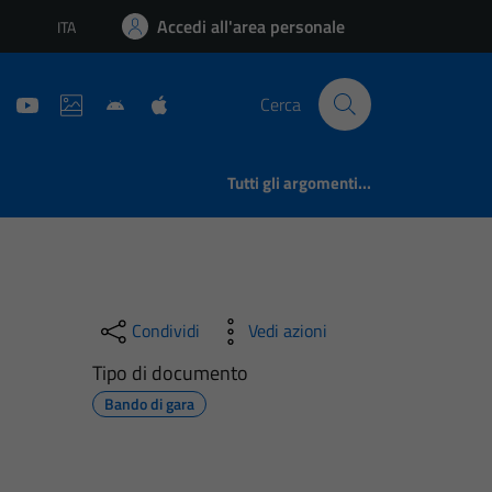
Accedi all'area personale
ITA
Lingua attiva:
Cerca
Tutti gli argomenti...
Condividi
Vedi azioni
Tipo di documento
Bando di gara