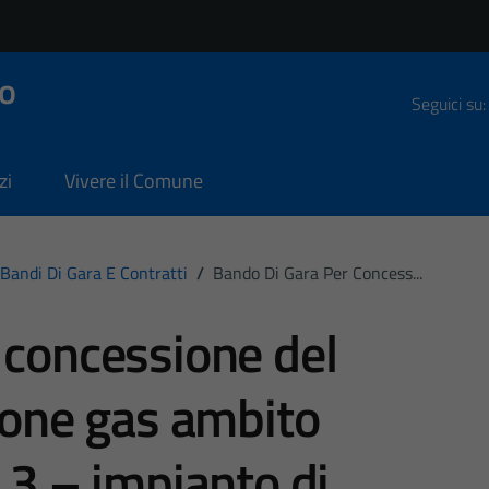
o
Seguici su:
zi
Vivere il Comune
Bandi Di Gara E Contratti
/
Bando Di Gara Per Concess...
 concessione del
zione gas ambito
 3 – impianto di