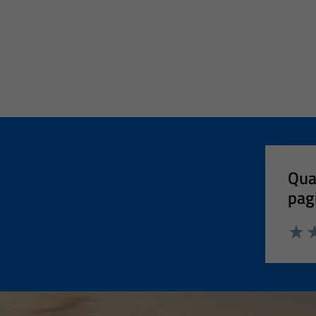
Qua
pag
Valut
Va