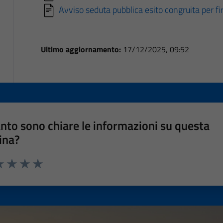
Avviso seduta pubblica esito congruita per f
Ultimo aggiornamento:
17/12/2025, 09:52
nto sono chiare le informazioni su questa
ina?
a 1 stelle su 5
luta 2 stelle su 5
Valuta 3 stelle su 5
Valuta 4 stelle su 5
Valuta 5 stelle su 5