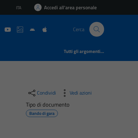
Accedi all'area personale
ITA
Lingua attiva:
Cerca
Tutti gli argomenti...
Condividi
Vedi azioni
Tipo di documento
Bando di gara