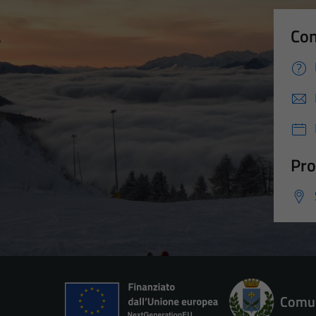
Con
Pro
Comun