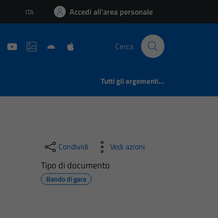
Accedi all'area personale
ITA
Lingua attiva:
Cerca
Tutti gli argomenti...
Condividi
Vedi azioni
Tipo di documento
Bando di gara