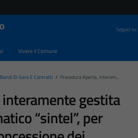
o
Seguici su:
zi
Vivere il Comune
Bandi Di Gara E Contratti
/
Procedura Aperta, Interam...
 interamente gestita
tico “sintel”, per
concessione dei