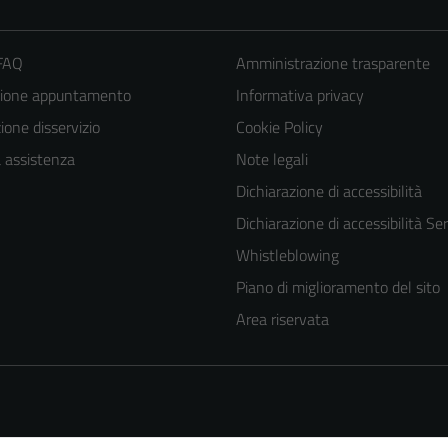
 FAQ
Amministrazione trasparente
zione appuntamento
Informativa privacy
one disservizio
Cookie Policy
a assistenza
Note legali
Dichiarazione di accessibilità
Dichiarazione di accessibilità Ser
Tecnici
Whistleblowing
Questi cookie
Piano di miglioramento del sito
sono necessari
Area riservata
per il
funzionamento
del sito e non
possono
essere