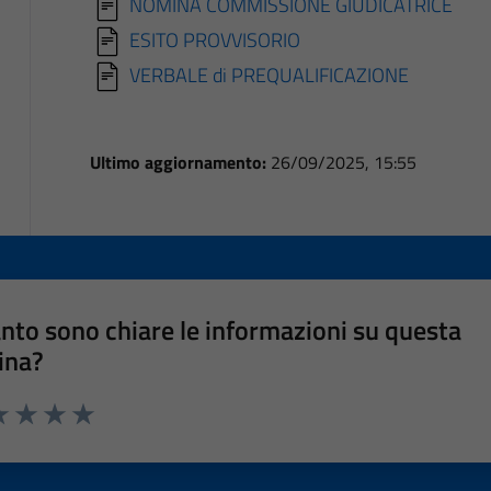
NOMINA COMMISSIONE GIUDICATRICE
ESITO PROVVISORIO
VERBALE di PREQUALIFICAZIONE
Ultimo aggiornamento:
26/09/2025, 15:55
nto sono chiare le informazioni su questa
ina?
a 1 stelle su 5
luta 2 stelle su 5
Valuta 3 stelle su 5
Valuta 4 stelle su 5
Valuta 5 stelle su 5