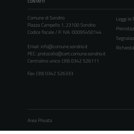
CONTATTI
Comune di Sondrio
Leggi le
Piazza Campello 1, 23100 Sondrio
Prenota
Codice fiscale / P. IVA: 00095450144
Segnalazi
Email:
info@comune.sondrio.it
Richiest
PEC:
protocollo@cert.comune.sondrio.it
Centralino unico: (39) 0342 526111
Fax: (39) 0342 526333
Area Privata