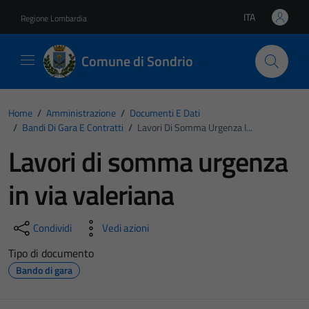
Vai ai contenuti
Vai al footer
ITA
Regione Lombardia
Lingua attiva:
Comune di Sondrio
Home
/
Amministrazione
/
Documenti E Dati
/
Bandi Di Gara E Contratti
/
Lavori Di Somma Urgenza I...
Lavori di somma urgenza
in via valeriana
Condividi
Vedi azioni
Tipo di documento
Bando di gara