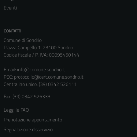
Eventi
CONTATTI
Comune di Sondrio
Piazza Campello 1, 23100 Sondrio
Codice fiscale / P. IVA: 00095450144
Email:
info@comune.sondrio.it
PEC:
protocollo@cert.comune.sondrio.it
Centralino unico: (39) 0342 526111
Tecnici
Questi cookie
Fax: (39) 0342 526333
sono necessari
Leggi le FAQ
per il
funzionamento
Prenotazione appuntamento
del sito e non
Segnalazione disservizio
possono