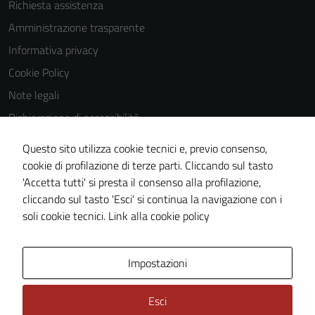
Richiesta assistenza
essere
disabilitati.
Amministrazione trasparente
Questi cookie
Informativa privacy
non raccolgono
Cookie Policy
informazioni
personali.
Note legali
Dichiarazione di accessibilità
Dichiarazione di accessibilità Servizi
Questo sito utilizza cookie tecnici e, previo consenso,
Whistleblowing
cookie di profilazione di terze parti. Cliccando sul tasto
'Accetta tutti' si presta il consenso alla profilazione,
Piano di miglioramento del sito
cliccando sul tasto 'Esci' si continua la navigazione con i
Area riservata
soli cookie tecnici.
Link alla cookie policy
Area Privata
Impostazioni
Esci