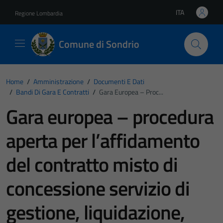
Vai ai contenuti
Vai al footer
ITA
Regione Lombardia
Lingua attiva:
Comune di Sondrio
Home
/
Amministrazione
/
Documenti E Dati
/
Bandi Di Gara E Contratti
/
Gara Europea – Proc...
Gara europea – procedura
aperta per l’affidamento
del contratto misto di
concessione servizio di
gestione, liquidazione,