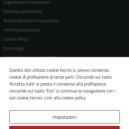
Segnalazione disservizio
Richiesta assistenza
Amministrazione trasparente
Informativa privacy
Cookie Policy
Note legali
Dichiarazione di accessibilità
Dichiarazione di accessibilità Servizi
Questo sito utilizza cookie tecnici e, previo consenso,
Whistleblowing
cookie di profilazione di terze parti. Cliccando sul tasto
'Accetta tutti' si presta il consenso alla profilazione,
Piano di miglioramento del sito
cliccando sul tasto 'Esci' si continua la navigazione con i
Area riservata
soli cookie tecnici.
Link alla cookie policy
Area Privata
Impostazioni