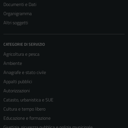
Documenti e Dati
Organigramma
Altri soggetti
CATEGORIE DI SERVIZIO
Agricoltura e pesca
Ambiente
Anagrafe e stato civile
Appalti pubblici
Tecnici
Autorizzazioni
Questi cookie
Catasto, urbanistica e SUE
sono necessari
per il
Cultura e tempo libero
funzionamento
Educazione e formazione
del sito e non
Giustizia, sicurezza pubblica e polizia municipale
possono