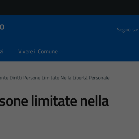
o
Seguici su:
zi
Vivere il Comune
nte Diritti Persone Limitate Nella Libertà Personale
rsone limitate nella