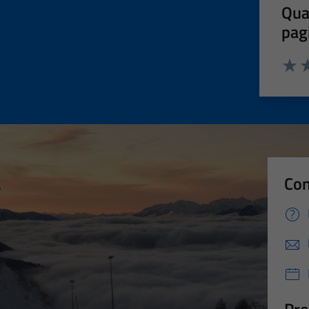
Qua
pag
Valut
Va
Con