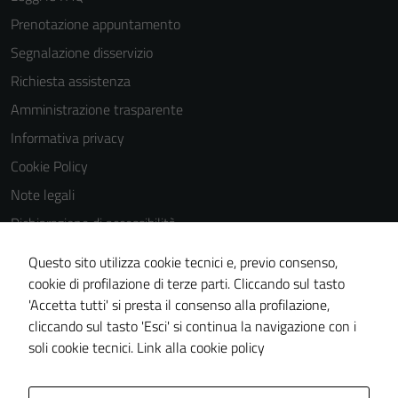
del sito e non
possono
Prenotazione appuntamento
essere
Segnalazione disservizio
disabilitati.
Richiesta assistenza
Questi cookie
non raccolgono
Amministrazione trasparente
informazioni
Informativa privacy
personali.
Cookie Policy
Note legali
Dichiarazione di accessibilità
Dichiarazione di accessibilità Servizi
Questo sito utilizza cookie tecnici e, previo consenso,
Whistleblowing
cookie di profilazione di terze parti. Cliccando sul tasto
'Accetta tutti' si presta il consenso alla profilazione,
Piano di miglioramento del sito
cliccando sul tasto 'Esci' si continua la navigazione con i
Area riservata
soli cookie tecnici.
Link alla cookie policy