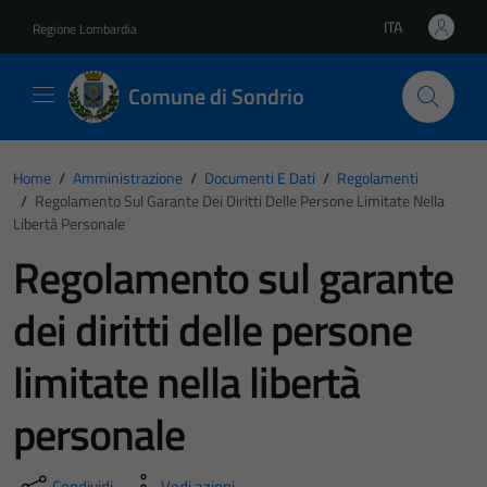
Vai ai contenuti
Vai al footer
ITA
Regione Lombardia
Lingua attiva:
Comune di Sondrio
Home
/
Amministrazione
/
Documenti E Dati
/
Regolamenti
/
Regolamento Sul Garante Dei Diritti Delle Persone Limitate Nella
Libertà Personale
Regolamento sul garante
dei diritti delle persone
limitate nella libertà
personale
Condividi
Vedi azioni