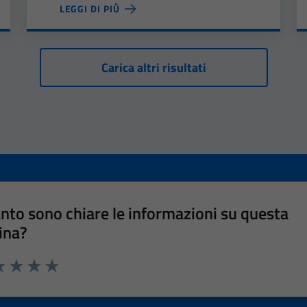
LEGGI DI PIÙ
Carica altri risultati
nto sono chiare le informazioni su questa
ina?
a 1 stelle su 5
luta 2 stelle su 5
Valuta 3 stelle su 5
Valuta 4 stelle su 5
Valuta 5 stelle su 5