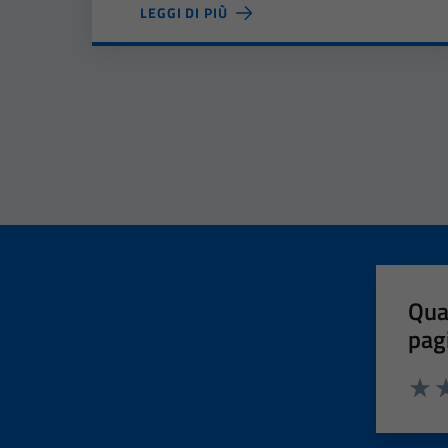
LEGGI DI PIÙ
Qua
pag
Valut
Va