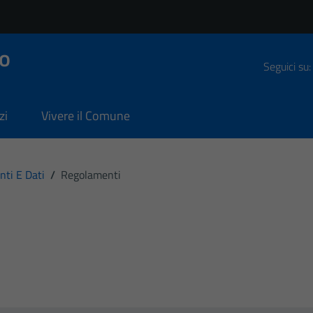
o
Seguici su:
zi
Vivere il Comune
ti E Dati
/
Regolamenti
i