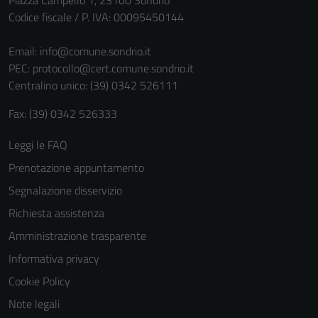
Piazza Campello 1, 23100 Sondrio
Codice fiscale / P. IVA: 00095450144
Email:
info@comune.sondrio.it
PEC:
protocollo@cert.comune.sondrio.it
Centralino unico: (39) 0342 526111
Fax: (39) 0342 526333
Leggi le FAQ
Tecnici
Questi cookie
Prenotazione appuntamento
sono necessari
Segnalazione disservizio
per il
Richiesta assistenza
funzionamento
del sito e non
Amministrazione trasparente
possono
Informativa privacy
essere
Cookie Policy
disabilitati.
Questi cookie
Note legali