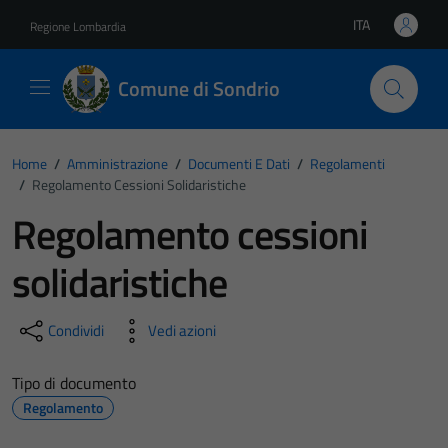
Vai ai contenuti
Vai al footer
ITA
Regione Lombardia
Lingua attiva:
Comune di Sondrio
Home
/
Amministrazione
/
Documenti E Dati
/
Regolamenti
/
Regolamento Cessioni Solidaristiche
Regolamento cessioni
solidaristiche
Condividi
Vedi azioni
Tipo di documento
Regolamento